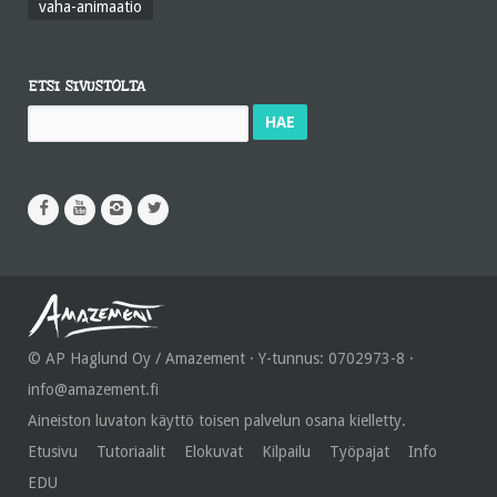
vaha-animaatio
ETSI SIVUSTOLTA
Haku:
© AP Haglund Oy / Amazement · Y-tunnus: 0702973-8 ·
info@amazement.fi
Aineiston luvaton käyttö toisen palvelun osana kielletty.
Etusivu
Tutoriaalit
Elokuvat
Kilpailu
Työpajat
Info
EDU