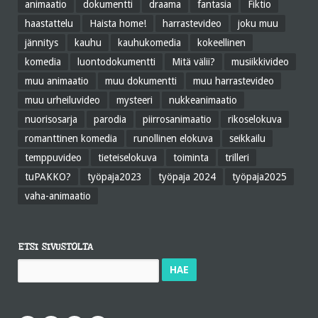
animaatio
dokumentti
draama
fantasia
Fiktio
haastattelu
Haista home!
harrastevideo
joku muu
jännitys
kauhu
kauhukomedia
kokeellinen
komedia
luontodokumentti
Mitä välii?
musiikkivideo
muu animaatio
muu dokumentti
muu harrastevideo
muu urheiluvideo
mysteeri
nukkeanimaatio
nuorisosarja
parodia
piirrosanimaatio
rikoselokuva
romanttinen komedia
runollinen elokuva
seikkailu
temppuvideo
tieteiselokuva
toiminta
trilleri
tuPAKKO?
työpaja2023
työpaja 2024
työpaja2025
vaha-animaatio
ETSI SIVUSTOLTA
Haku: