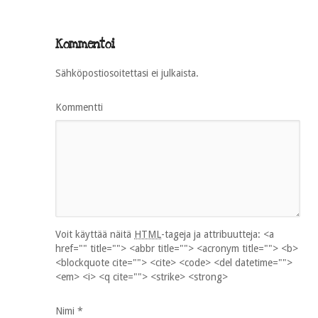
Kommentoi
Sähköpostiosoitettasi ei julkaista.
Kommentti
Voit käyttää näitä
HTML
-tageja ja attribuutteja:
<a
href="" title=""> <abbr title=""> <acronym title=""> <b>
<blockquote cite=""> <cite> <code> <del datetime="">
<em> <i> <q cite=""> <strike> <strong>
Nimi
*