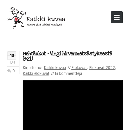
Mehtäukot – Vlogi hirvenmetsästyksestä
13
(3:21)
HUH
Kirjoittanut
Kaikki kuvaa
Elokuvat
,
Elokuvat 2022
,
0
Kaikki elokuvat
Ei kommentteja