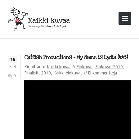
Catfish Productions – My Name is Lydia (4:45)
18
Kirjoittanut
Kaikki kuvaa
Elokuvat
,
Elokuvat 2019
,
HUH
Finalistit 2019
,
Kaikki elokuvat
Ei kommentteja
0