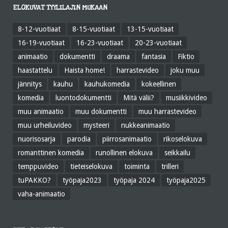
ELOKUVAT TYYLILAJIN MUKAAN
8-12-vuotiaat
8-15-vuotiaat
13-15-vuotiaat
16-19-vuotiaat
16-23-vuotiaat
20-23-vuotiaat
animaatio
dokumentti
draama
fantasia
Fiktio
haastattelu
Haista home!
harrastevideo
joku muu
jännitys
kauhu
kauhukomedia
kokeellinen
komedia
luontodokumentti
Mitä välii?
musiikkivideo
muu animaatio
muu dokumentti
muu harrastevideo
muu urheiluvideo
mysteeri
nukkeanimaatio
nuorisosarja
parodia
piirrosanimaatio
rikoselokuva
romanttinen komedia
runollinen elokuva
seikkailu
temppuvideo
tieteiselokuva
toiminta
trilleri
tuPAKKO?
työpaja2023
työpaja 2024
työpaja2025
vaha-animaatio