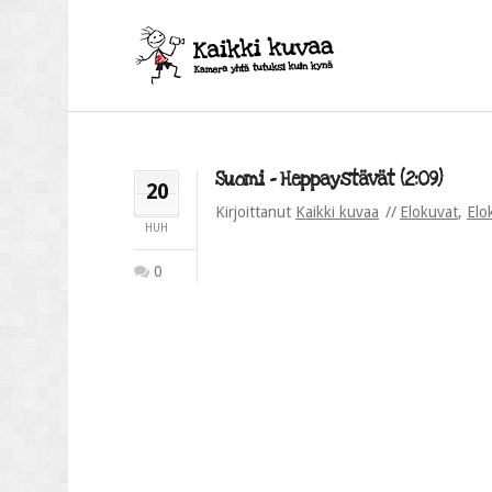
Suomi – Heppaystävät (2:09)
20
Kirjoittanut
Kaikki kuvaa
Elokuvat
,
Elo
HUH
0