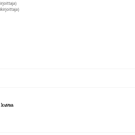
rjoittaja)
kirjoittaja)
i kuvaa