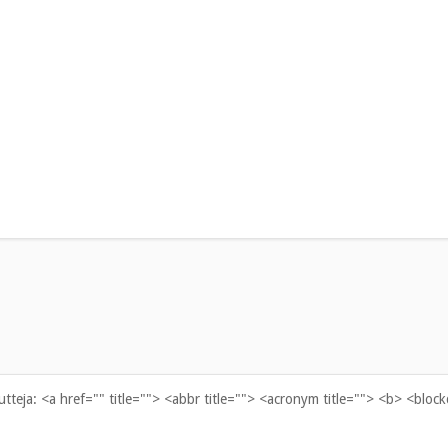
uutteja:
<a href="" title=""> <abbr title=""> <acronym title=""> <b> <bloc