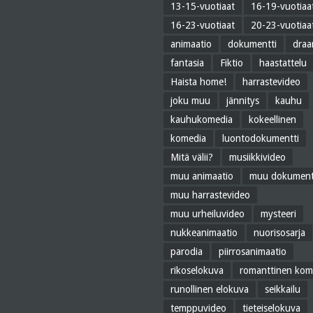
13-15-vuotiaat
16-19-vuotiaa
16-23-vuotiaat
20-23-vuotiaa
animaatio
dokumentti
dra
fantasia
Fiktio
haastattelu
Haista home!
harrastevideo
joku muu
jännitys
kauhu
kauhukomedia
kokeellinen
komedia
luontodokumentti
Mitä välii?
musiikkivideo
muu animaatio
muu dokument
muu harrastevideo
muu urheiluvideo
mysteeri
nukkeanimaatio
nuorisosarja
parodia
piirrosanimaatio
rikoselokuva
romanttinen kom
runollinen elokuva
seikkailu
temppuvideo
tieteiselokuva