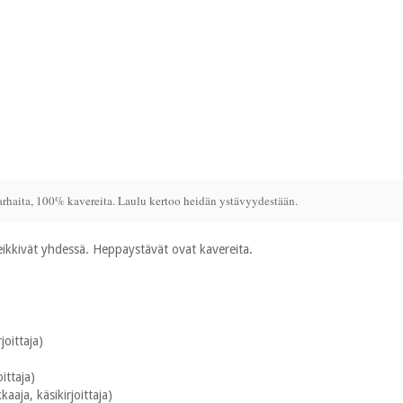
rhaita, 100% kavereita. Laulu kertoo heidän ystävyydestään.
leikkivät yhdessä. Heppaystävät ovat kavereita.
joittaja)
ittaja)
kaaja, käsikirjoittaja)