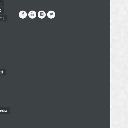
t
t
ama
ti
edia