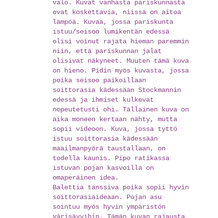
valo. Kuvat vanhasta pariskunnasta
ovat koskettavia, niissä on aitoa
lämpöä. Kuvaa, jossa pariskunta
istuu/seisoo lumikentän edessä
olisi voinut rajata hieman paremmin
niin, että pariskunnan jalat
olisivat näkyneet. Muuten tämä kuva
on hieno. Pidin myös kuvasta, jossa
poika seisoo paikoillaan
soittorasia kädessään Stockmannin
edessä ja ihmiset kulkevat
nopeutetusti ohi. Tällainen kuva on
aika moneen kertaan nähty, mutta
sopii videoon. Kuva, jossa tyttö
istuu soittorasia kädessään
maailmanpyörä taustallaan, on
todella kaunis. Pipo ratikassa
istuvan pojan kasvoilla on
omaperäinen idea.
Balettia tanssiva poika sopii hyvin
soittorasiaideaan. Pojan asu
sointuu myös hyvin ympäristön
värisävyihin. Tämän kuvan rajausta