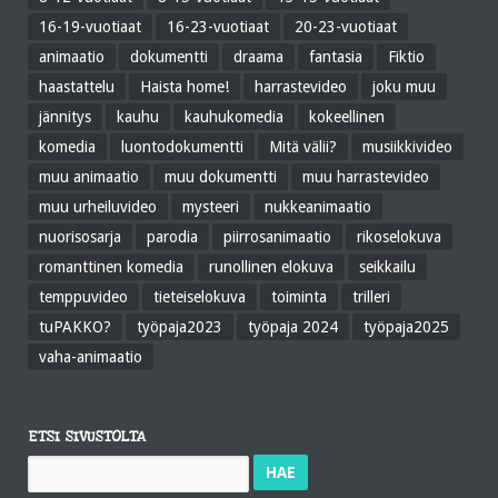
16-19-vuotiaat
16-23-vuotiaat
20-23-vuotiaat
animaatio
dokumentti
draama
fantasia
Fiktio
haastattelu
Haista home!
harrastevideo
joku muu
jännitys
kauhu
kauhukomedia
kokeellinen
komedia
luontodokumentti
Mitä välii?
musiikkivideo
muu animaatio
muu dokumentti
muu harrastevideo
muu urheiluvideo
mysteeri
nukkeanimaatio
nuorisosarja
parodia
piirrosanimaatio
rikoselokuva
romanttinen komedia
runollinen elokuva
seikkailu
temppuvideo
tieteiselokuva
toiminta
trilleri
tuPAKKO?
työpaja2023
työpaja 2024
työpaja2025
vaha-animaatio
ETSI SIVUSTOLTA
Haku: