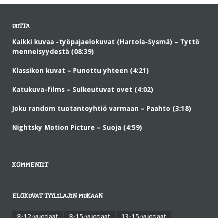
UUTTA
Kaikki kuvaa -työpajaelokuvat (Hartola-Sysmä) – Tyttö
menneisyydestä (08:39)
Klassikon kuvat – Punottu yhteen (4:21)
Katukuva-films – Sulkeutuvat ovet (4:02)
Joku random tuotantoyhtiö varmaan – Paahto (3:18)
Nightsky Motion Picture – Suoja (4:59)
KOMMENTIT
ELOKUVAT TYYLILAJIN MUKAAN
8-12-vuotiaat
8-15-vuotiaat
13-15-vuotiaat