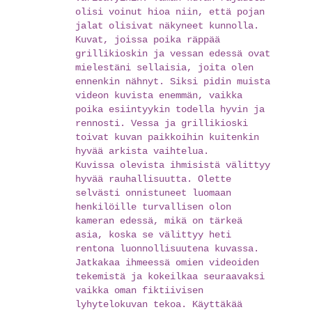
olisi voinut hioa niin, että pojan
jalat olisivat näkyneet kunnolla.
Kuvat, joissa poika räppää
grillikioskin ja vessan edessä ovat
mielestäni sellaisia, joita olen
ennenkin nähnyt. Siksi pidin muista
videon kuvista enemmän, vaikka
poika esiintyykin todella hyvin ja
rennosti. Vessa ja grillikioski
toivat kuvan paikkoihin kuitenkin
hyvää arkista vaihtelua.
Kuvissa olevista ihmisistä välittyy
hyvää rauhallisuutta. Olette
selvästi onnistuneet luomaan
henkilöille turvallisen olon
kameran edessä, mikä on tärkeä
asia, koska se välittyy heti
rentona luonnollisuutena kuvassa.
Jatkakaa ihmeessä omien videoiden
tekemistä ja kokeilkaa seuraavaksi
vaikka oman fiktiivisen
lyhytelokuvan tekoa. Käyttäkää