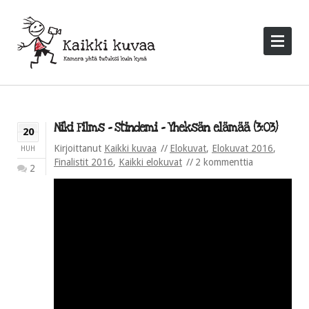
Niki Films – Stindemi – Yheksän elämää (3:03)
20
Kirjoittanut
Kaikki kuvaa
Elokuvat
,
Elokuvat 2016
,
HUH
Finalistit 2016
,
Kaikki elokuvat
2 kommenttia
2