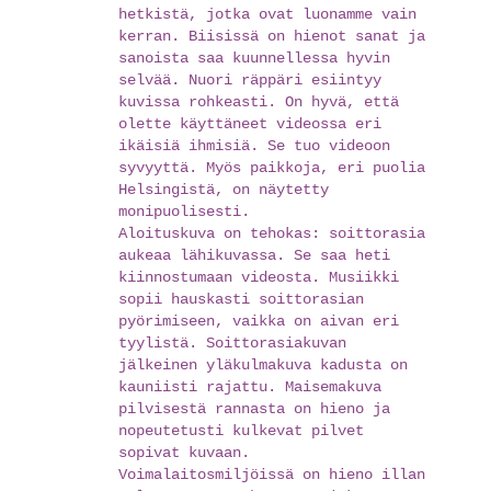
hetkistä, jotka ovat luonamme vain
kerran. Biisissä on hienot sanat ja
sanoista saa kuunnellessa hyvin
selvää. Nuori räppäri esiintyy
kuvissa rohkeasti. On hyvä, että
olette käyttäneet videossa eri
ikäisiä ihmisiä. Se tuo videoon
syvyyttä. Myös paikkoja, eri puolia
Helsingistä, on näytetty
monipuolisesti.
Aloituskuva on tehokas: soittorasia
aukeaa lähikuvassa. Se saa heti
kiinnostumaan videosta. Musiikki
sopii hauskasti soittorasian
pyörimiseen, vaikka on aivan eri
tyylistä. Soittorasiakuvan
jälkeinen yläkulmakuva kadusta on
kauniisti rajattu. Maisemakuva
pilvisestä rannasta on hieno ja
nopeutetusti kulkevat pilvet
sopivat kuvaan.
Voimalaitosmiljöissä on hieno illan