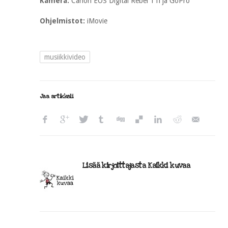
Kamera:
Canon EOS Digital Rebel T1i ja GoPro
Ohjelmistot:
iMovie
musiikkivideo
Jaa artikkeli
Lisää kirjoittajasta Kaikki kuvaa