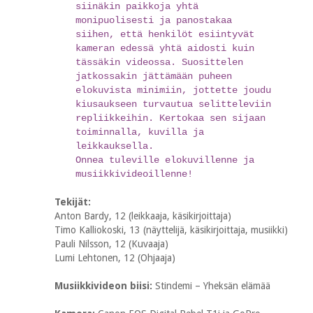
siinäkin paikkoja yhtä
monipuolisesti ja panostakaa
siihen, että henkilöt esiintyvät
kameran edessä yhtä aidosti kuin
tässäkin videossa. Suosittelen
jatkossakin jättämään puheen
elokuvista minimiin, jottette joudu
kiusaukseen turvautua selitteleviin
repliikkeihin. Kertokaa sen sijaan
toiminnalla, kuvilla ja
leikkauksella.
Onnea tuleville elokuvillenne ja
musiikkivideoillenne!
Tekijät:
Anton Bardy, 12 (leikkaaja, käsikirjoittaja)
Timo Kalliokoski, 13 (näyttelijä, käsikirjoittaja, musiikki)
Pauli Nilsson, 12 (Kuvaaja)
Lumi Lehtonen, 12 (Ohjaaja)
Musiikkivideon biisi:
Stindemi – Yheksän elämää