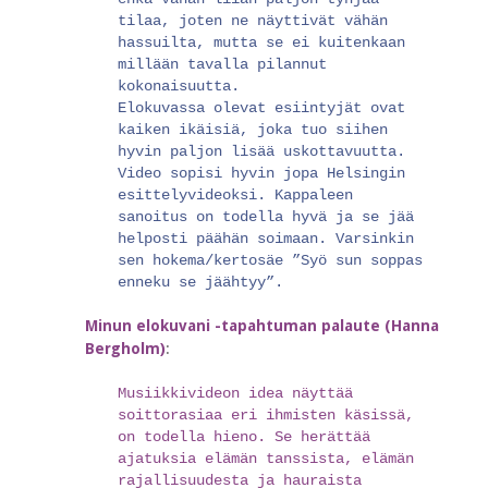
tilaa, joten ne näyttivät vähän
hassuilta, mutta se ei kuitenkaan
millään tavalla pilannut
kokonaisuutta.
Elokuvassa olevat esiintyjät ovat
kaiken ikäisiä, joka tuo siihen
hyvin paljon lisää uskottavuutta.
Video sopisi hyvin jopa Helsingin
esittelyvideoksi. Kappaleen
sanoitus on todella hyvä ja se jää
helposti päähän soimaan. Varsinkin
sen hokema/kertosäe ”Syö sun soppas
enneku se jäähtyy”.
Minun elokuvani -tapahtuman palaute (Hanna
Bergholm)
:
Musiikkivideon idea näyttää
soittorasiaa eri ihmisten käsissä,
on todella hieno. Se herättää
ajatuksia elämän tanssista, elämän
rajallisuudesta ja hauraista