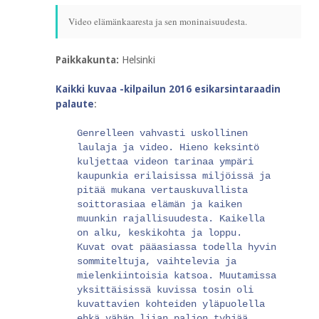
Video elämänkaaresta ja sen moninaisuudesta.
Paikkakunta:
Helsinki
Kaikki kuvaa -kilpailun 2016 esikarsintaraadin
palaute
:
Genrelleen vahvasti uskollinen
laulaja ja video. Hieno keksintö
kuljettaa videon tarinaa ympäri
kaupunkia erilaisissa miljöissä ja
pitää mukana vertauskuvallista
soittorasiaa elämän ja kaiken
muunkin rajallisuudesta. Kaikella
on alku, keskikohta ja loppu.
Kuvat ovat pääasiassa todella hyvin
sommiteltuja, vaihtelevia ja
mielenkiintoisia katsoa. Muutamissa
yksittäisissä kuvissa tosin oli
kuvattavien kohteiden yläpuolella
ehkä vähän liian paljon tyhjää