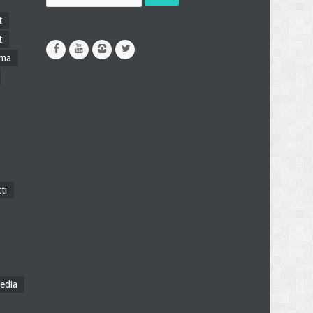
t
t
ama
ti
edia