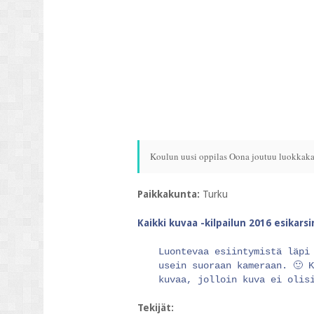
Koulun uusi oppilas Oona joutuu luokkakav
Paikkakunta:
Turku
Kaikki kuvaa -kilpailun 2016 esikars
Luontevaa esiintymistä läpi
usein suoraan kameraan. 🙂 
kuvaa, jolloin kuva ei olis
Tekijät: