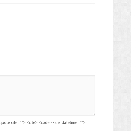
kquote cite=""> <cite> <code> <del datetime="">