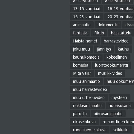
8-12-vuotiaat
8-15-vuotiaat
13-15-vuotiaat
16-19-vuotiaa
16-23-vuotiaat
20-23-vuotiaa
animaatio
dokumentti
dra
fantasia
Fiktio
haastattelu
Haista home!
harrastevideo
joku muu
jännitys
kauhu
kauhukomedia
kokeellinen
komedia
luontodokumentti
Mitä välii?
musiikkivideo
muu animaatio
muu dokument
muu harrastevideo
muu urheiluvideo
mysteeri
nukkeanimaatio
nuorisosarja
parodia
piirrosanimaatio
rikoselokuva
romanttinen kom
runollinen elokuva
seikkailu