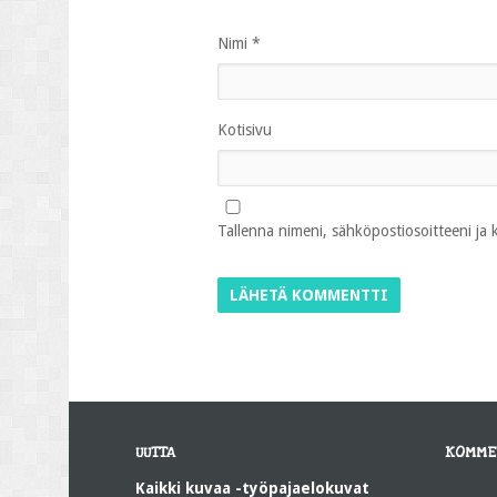
Nimi
*
Kotisivu
Tallenna nimeni, sähköpostiosoitteeni ja
UUTTA
KOMME
Kaikki kuvaa -työpajaelokuvat