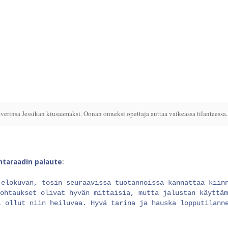
erinsa Jessikan kiusaamaksi. Oonan onneksi opettaja auttaa vaikeassa tilanteessa.
intaraadin palaute
:
 elokuvan, tosin seuraavissa tuotannoissa kannattaa kiin
Kohtaukset olivat hyvän mittaisia, mutta jalustan käyttä
i ollut niin heiluvaa. Hyvä tarina ja hauska lopputilann