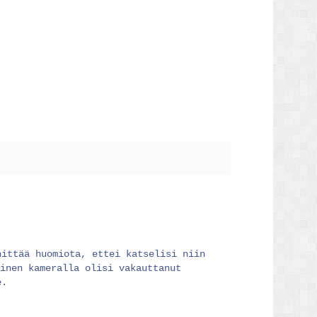
nittää huomiota, ettei katselisi niin
minen kameralla olisi vakauttanut
e.