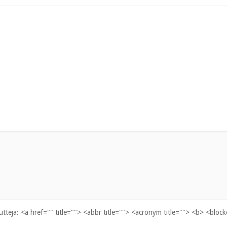
uutteja:
<a href="" title=""> <abbr title=""> <acronym title=""> <b> <bloc