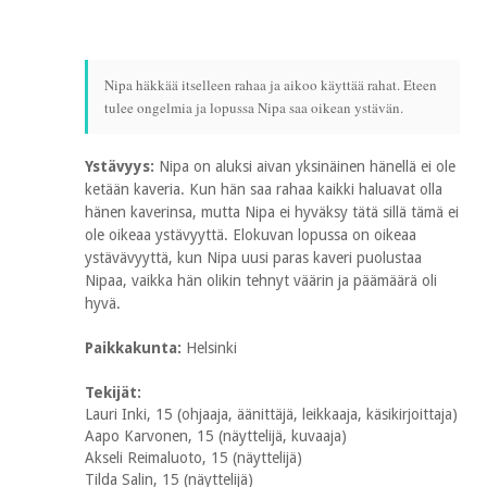
Nipa häkkää itselleen rahaa ja aikoo käyttää rahat. Eteen
tulee ongelmia ja lopussa Nipa saa oikean ystävän.
Ystävyys:
Nipa on aluksi aivan yksinäinen hänellä ei ole
ketään kaveria. Kun hän saa rahaa kaikki haluavat olla
hänen kaverinsa, mutta Nipa ei hyväksy tätä sillä tämä ei
ole oikeaa ystävyyttä. Elokuvan lopussa on oikeaa
ystävävyyttä, kun Nipa uusi paras kaveri puolustaa
Nipaa, vaikka hän olikin tehnyt väärin ja päämäärä oli
hyvä.
Paikkakunta:
Helsinki
Tekijät:
Lauri Inki, 15 (ohjaaja, äänittäjä, leikkaaja, käsikirjoittaja)
Aapo Karvonen, 15 (näyttelijä, kuvaaja)
Akseli Reimaluoto, 15 (näyttelijä)
Tilda Salin, 15 (näyttelijä)