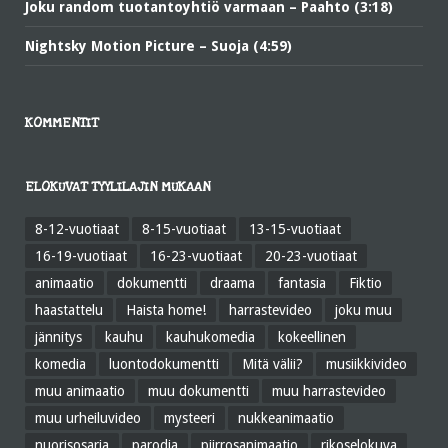
Joku random tuotantoyhtiö varmaan – Paahto (3:18)
Nightsky Motion Picture – Suoja (4:59)
KOMMENTIT
ELOKUVAT TYYLILAJIN MUKAAN
8-12-vuotiaat
8-15-vuotiaat
13-15-vuotiaat
16-19-vuotiaat
16-23-vuotiaat
20-23-vuotiaat
animaatio
dokumentti
draama
fantasia
Fiktio
haastattelu
Haista home!
harrastevideo
joku muu
jännitys
kauhu
kauhukomedia
kokeellinen
komedia
luontodokumentti
Mitä välii?
musiikkivideo
muu animaatio
muu dokumentti
muu harrastevideo
muu urheiluvideo
mysteeri
nukkeanimaatio
nuorisosarja
parodia
piirrosanimaatio
rikoselokuva