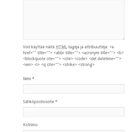
Voit käyttää näitä
HTML
-tageja ja attribuutteja:
<a
href="" title=""> <abbr title=""> <acronym title=""> <b>
<blockquote cite=""> <cite> <code> <del datetime="">
<em> <i> <q cite=""> <strike> <strong>
Nimi
*
Sähköpostiosoite
*
Kotisivu