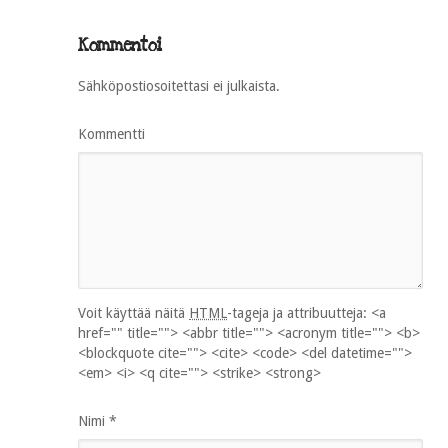
Kommentoi
Sähköpostiosoitettasi ei julkaista.
Kommentti
Voit käyttää näitä
HTML
-tageja ja attribuutteja:
<a
href="" title=""> <abbr title=""> <acronym title=""> <b>
<blockquote cite=""> <cite> <code> <del datetime="">
<em> <i> <q cite=""> <strike> <strong>
Nimi
*