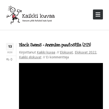
Black Swans – Anemian puutostila (2:13)
13
Kirjoittanut
Kaikki kuvaa
Elokuvat
,
Elokuvat 2022
,
HUH
Kaikki elokuvat
Ei kommentteja
0