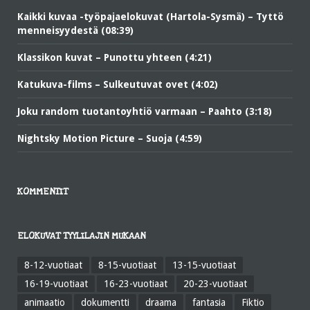
Kaikki kuvaa -työpajaelokuvat (Hartola-Sysmä) – Tyttö
menneisyydestä (08:39)
Klassikon kuvat – Punottu yhteen (4:21)
Katukuva-films – Sulkeutuvat ovet (4:02)
Joku random tuotantoyhtiö varmaan – Paahto (3:18)
Nightsky Motion Picture – Suoja (4:59)
KOMMENTIT
ELOKUVAT TYYLILAJIN MUKAAN
8-12-vuotiaat
8-15-vuotiaat
13-15-vuotiaat
16-19-vuotiaat
16-23-vuotiaat
20-23-vuotiaat
animaatio
dokumentti
draama
fantasia
Fiktio