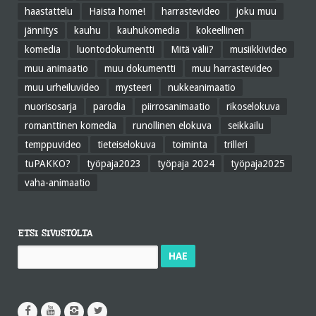
haastattelu
Haista home!
harrastevideo
joku muu
jännitys
kauhu
kauhukomedia
kokeellinen
komedia
luontodokumentti
Mitä välii?
musiikkivideo
muu animaatio
muu dokumentti
muu harrastevideo
muu urheiluvideo
mysteeri
nukkeanimaatio
nuorisosarja
parodia
piirrosanimaatio
rikoselokuva
romanttinen komedia
runollinen elokuva
seikkailu
temppuvideo
tieteiselokuva
toiminta
trilleri
tuPAKKO?
työpaja2023
työpaja 2024
työpaja2025
vaha-animaatio
ETSI SIVUSTOLTA
Haku: