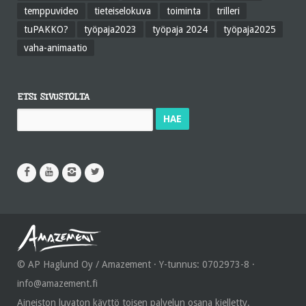
temppuvideo
tieteiselokuva
toiminta
trilleri
tuPAKKO?
työpaja2023
työpaja 2024
työpaja2025
vaha-animaatio
ETSI SIVUSTOLTA
Haku:
© AP Haglund Oy / Amazement · Y-tunnus: 0702973-8 ·
info@amazement.fi
Aineiston luvaton käyttö toisen palvelun osana kielletty.