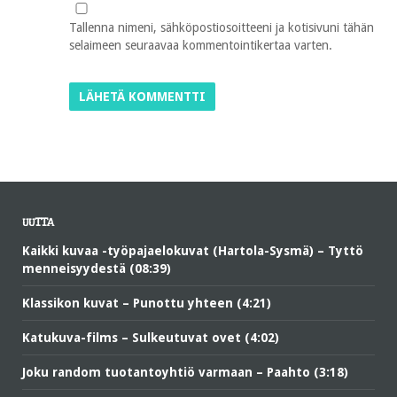
Tallenna nimeni, sähköpostiosoitteeni ja kotisivuni tähän
selaimeen seuraavaa kommentointikertaa varten.
UUTTA
Kaikki kuvaa -työpajaelokuvat (Hartola-Sysmä) – Tyttö
menneisyydestä (08:39)
Klassikon kuvat – Punottu yhteen (4:21)
Katukuva-films – Sulkeutuvat ovet (4:02)
Joku random tuotantoyhtiö varmaan – Paahto (3:18)