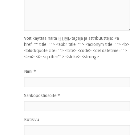
Voit käyttää näitä
HTML
-tageja ja attribuutteja:
<a
href="" title=""> <abbr title=""> <acronym title=""> <b>
<blockquote cite=""> <cite> <code> <del datetime="">
<em> <i> <q cite=""> <strike> <strong>
Nimi
*
Sähköpostiosoite
*
Kotisivu