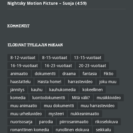
Nightsky Motion Picture – Suoja (4:59)
KOMMENTIT
ELOKUVAT TYYLILAJIN MUKAAN
8-12-vuotiaat
8-15-vuotiaat
13-15-vuotiaat
16-19-vuotiaat
16-23-vuotiaat
20-23-vuotiaat
animaatio
dokumentti
draama
fantasia
Fiktio
haastattelu
Haista home!
harrastevideo
joku muu
jännitys
kauhu
kauhukomedia
kokeellinen
komedia
luontodokumentti
Mitä välii?
musiikkivideo
muu animaatio
muu dokumentti
muu harrastevideo
muu urheiluvideo
mysteeri
nukkeanimaatio
nuorisosarja
parodia
piirrosanimaatio
rikoselokuva
romanttinen komedia
runollinen elokuva
seikkailu