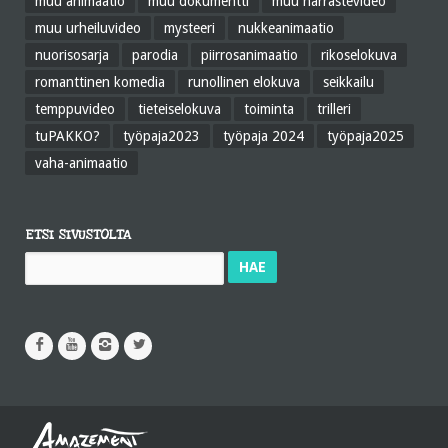
muu animaatio
muu dokumentti
muu harrastevideo
muu urheiluvideo
mysteeri
nukkeanimaatio
nuorisosarja
parodia
piirrosanimaatio
rikoselokuva
romanttinen komedia
runollinen elokuva
seikkailu
temppuvideo
tieteiselokuva
toiminta
trilleri
tuPAKKO?
työpaja2023
työpaja 2024
työpaja2025
vaha-animaatio
ETSI SIVUSTOLTA
Haku: