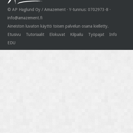
© AP Haglund Oy / Amazement · Y-tunnus: 0702973-8 ·
info@amazement.fi
Aineiston luvaton käyttö toisen palvelun osana kielletty.
Etusivu
Tutoriaalit
Elokuvat
Kilpailu
Työpajat
Info
EDU