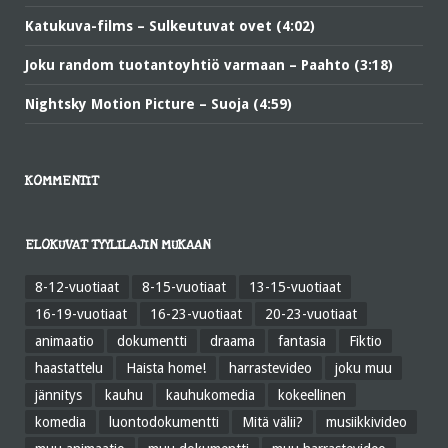
Katukuva-films – Sulkeutuvat ovet (4:02)
Joku random tuotantoyhtiö varmaan – Paahto (3:18)
Nightsky Motion Picture – Suoja (4:59)
KOMMENTIT
ELOKUVAT TYYLILAJIN MUKAAN
8-12-vuotiaat
8-15-vuotiaat
13-15-vuotiaat
16-19-vuotiaat
16-23-vuotiaat
20-23-vuotiaat
animaatio
dokumentti
draama
fantasia
Fiktio
haastattelu
Haista home!
harrastevideo
joku muu
jännitys
kauhu
kauhukomedia
kokeellinen
komedia
luontodokumentti
Mitä välii?
musiikkivideo