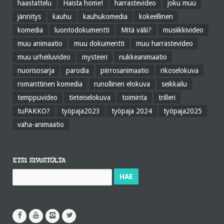
haastattelu
Haista home!
harrastevideo
joku muu
jännitys
kauhu
kauhukomedia
kokeellinen
komedia
luontodokumentti
Mitä välii?
musiikkivideo
muu animaatio
muu dokumentti
muu harrastevideo
muu urheiluvideo
mysteeri
nukkeanimaatio
nuorisosarja
parodia
piirrosanimaatio
rikoselokuva
romanttinen komedia
runollinen elokuva
seikkailu
temppuvideo
tieteiselokuva
toiminta
trilleri
tuPAKKO?
työpaja2023
työpaja 2024
työpaja2025
vaha-animaatio
ETSI SIVUSTOLTA
Haku: