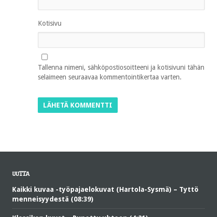
Kotisivu
Tallenna nimeni, sähköpostiosoitteeni ja kotisivuni tähän
selaimeen seuraavaa kommentointikertaa varten.
UUTTA
Kaikki kuvaa -työpajaelokuvat (Hartola-Sysmä) – Tyttö
menneisyydestä (08:39)