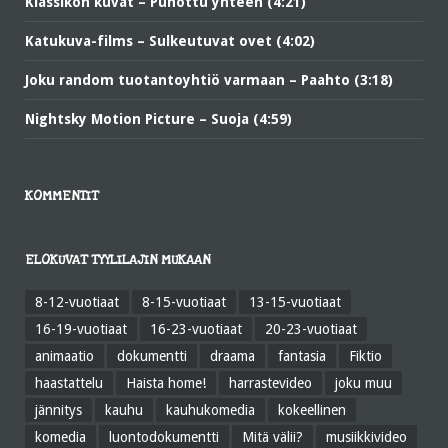
Klassikon kuvat – Punottu yhteen (4:21)
Katukuva-films – Sulkeutuvat ovet (4:02)
Joku random tuotantoyhtiö varmaan – Paahto (3:18)
Nightsky Motion Picture – Suoja (4:59)
KOMMENTIT
ELOKUVAT TYYLILAJIN MUKAAN
8-12-vuotiaat
8-15-vuotiaat
13-15-vuotiaat
16-19-vuotiaat
16-23-vuotiaat
20-23-vuotiaat
animaatio
dokumentti
draama
fantasia
Fiktio
haastattelu
Haista home!
harrastevideo
joku muu
jännitys
kauhu
kauhukomedia
kokeellinen
komedia
luontodokumentti
Mitä välii?
musiikkivideo