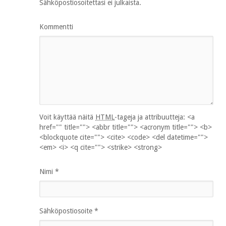
Sähköpostiosoitettasi ei julkaista.
Kommentti
Voit käyttää näitä
HTML
-tageja ja attribuutteja:
<a
href="" title=""> <abbr title=""> <acronym title=""> <b>
<blockquote cite=""> <cite> <code> <del datetime="">
<em> <i> <q cite=""> <strike> <strong>
Nimi
*
Sähköpostiosoite
*