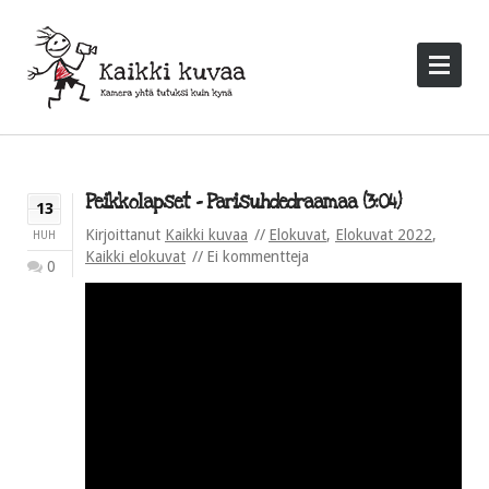
Peikkolapset – Parisuhdedraamaa (3:04)
13
Kirjoittanut
Kaikki kuvaa
Elokuvat
,
Elokuvat 2022
,
HUH
Kaikki elokuvat
Ei kommentteja
0