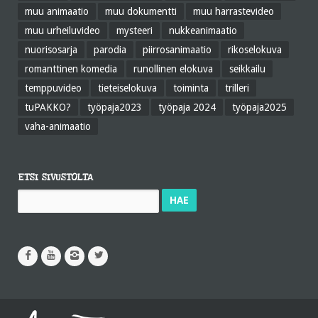
muu animaatio
muu dokumentti
muu harrastevideo
muu urheiluvideo
mysteeri
nukkeanimaatio
nuorisosarja
parodia
piirrosanimaatio
rikoselokuva
romanttinen komedia
runollinen elokuva
seikkailu
temppuvideo
tieteiselokuva
toiminta
trilleri
tuPAKKO?
työpaja2023
työpaja 2024
työpaja2025
vaha-animaatio
ETSI SIVUSTOLTA
Haku: