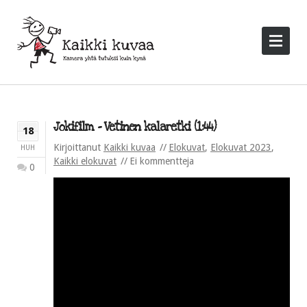
Jokifilm – Vetinen kalaretki (1:44)
18
Kirjoittanut
Kaikki kuvaa
Elokuvat
,
Elokuvat 2023
,
HUH
Kaikki elokuvat
Ei kommentteja
0