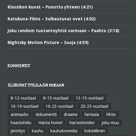
Klassikon kuvat – Punottu yhteen (4:21)
Katukuva-films – Sulkeutuvat ovet (4:02)
Joku random tuotantoyhtiö varmaan – Paahto (3:18)
Nightsky Motion Picture – Suoja (4:59)
KOMMENTIT
ELOKUVAT TYYLILAJIN MUKAAN
8-12-vuotiaat
8-15-vuotiaat
13-15-vuotiaat
16-19-vuotiaat
16-23-vuotiaat
20-23-vuotiaat
animaatio
dokumentti
draama
fantasia
Fiktio
haastattelu
Haista home!
harrastevideo
joku muu
jännitys
kauhu
kauhukomedia
kokeellinen