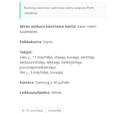
Kalastaja innostuu saaliistaan mutta naapurin Pertti
säikähtää.
Miten elokuva käsittelee kieltä:
Kaiun väärin
kuuleminen.
Paikkakunta:
Espoo
Tekijät:
Saku J., 11 (näyttelijä, ohjaaja, kuvaaja, äänittäjä,
äänisuunnittelija, leikkaaja, käsikirjoittaja,
puvustaja/maskeeraaja)
Mei J., 9 (näyttelijä, kuvaaja)
Kamera:
Samsung a 40 puhelin
Leikkausohjelma:
iMovie
8-15-vuotiaat
komedia