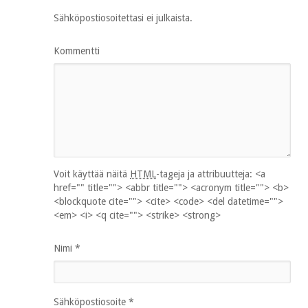
Sähköpostiosoitettasi ei julkaista.
Kommentti
Voit käyttää näitä
HTML
-tageja ja attribuutteja:
<a
href="" title=""> <abbr title=""> <acronym title=""> <b>
<blockquote cite=""> <cite> <code> <del datetime="">
<em> <i> <q cite=""> <strike> <strong>
Nimi
*
Sähköpostiosoite
*