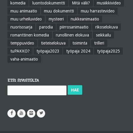
komedia
luontodokumentti
Mitä välii?
musiikkivideo
muu animaatio
muu dokumentti
muu harrastevideo
muu urheiluvideo
mysteeri
nukkeanimaatio
nuorisosarja
parodia
piirrosanimaatio
rikoselokuva
romanttinen komedia
runollinen elokuva
seikkailu
temppuvideo
tieteiselokuva
toiminta
trilleri
tuPAKKO?
työpaja2023
työpaja 2024
työpaja2025
vaha-animaatio
ETSI SIVUSTOLTA
Haku: