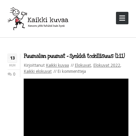
Puumalan puumat – Synkkä todellisuus (1:11)
13
Kirjoittanut
Kaikki kuvaa
Elokuvat
,
Elokuvat 2022
,
HUH
Kaikki elokuvat
Ei kommentteja
0