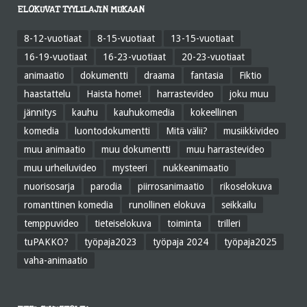
ELOKUVAT TYYLILAJIN MUKAAN
8-12-vuotiaat
8-15-vuotiaat
13-15-vuotiaat
16-19-vuotiaat
16-23-vuotiaat
20-23-vuotiaat
animaatio
dokumentti
draama
fantasia
Fiktio
haastattelu
Haista home!
harrastevideo
joku muu
jännitys
kauhu
kauhukomedia
kokeellinen
komedia
luontodokumentti
Mitä välii?
musiikkivideo
muu animaatio
muu dokumentti
muu harrastevideo
muu urheiluvideo
mysteeri
nukkeanimaatio
nuorisosarja
parodia
piirrosanimaatio
rikoselokuva
romanttinen komedia
runollinen elokuva
seikkailu
temppuvideo
tieteiselokuva
toiminta
trilleri
tuPAKKO?
työpaja2023
työpaja 2024
työpaja2025
vaha-animaatio