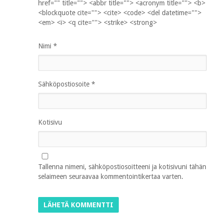
href="" title=""> <abbr title=""> <acronym title=""> <b>
<blockquote cite=""> <cite> <code> <del datetime="">
<em> <i> <q cite=""> <strike> <strong>
Nimi
*
Sähköpostiosoite
*
Kotisivu
Tallenna nimeni, sähköpostiosoitteeni ja kotisivuni tähän
selaimeen seuraavaa kommentointikertaa varten.