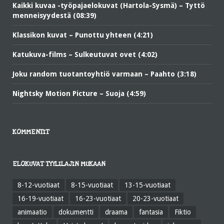
Kaikki kuvaa -työpajaelokuvat (Hartola-Sysmä) – Tyttö
menneisyydestä (08:39)
Klassikon kuvat – Punottu yhteen (4:21)
Katukuva-films – Sulkeutuvat ovet (4:02)
Joku random tuotantoyhtiö varmaan – Paahto (3:18)
Nightsky Motion Picture – Suoja (4:59)
KOMMENTIT
ELOKUVAT TYYLILAJIN MUKAAN
8-12-vuotiaat
8-15-vuotiaat
13-15-vuotiaat
16-19-vuotiaat
16-23-vuotiaat
20-23-vuotiaat
animaatio
dokumentti
draama
fantasia
Fiktio