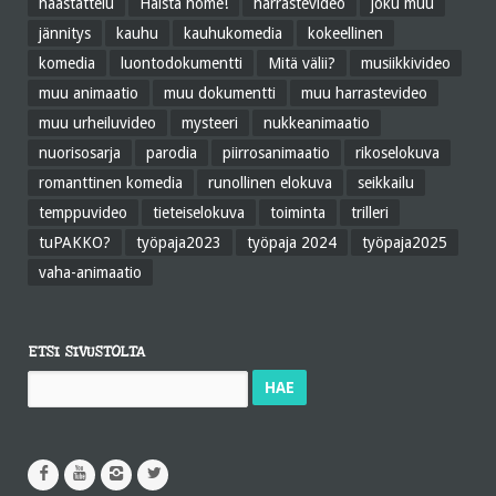
haastattelu
Haista home!
harrastevideo
joku muu
jännitys
kauhu
kauhukomedia
kokeellinen
komedia
luontodokumentti
Mitä välii?
musiikkivideo
muu animaatio
muu dokumentti
muu harrastevideo
muu urheiluvideo
mysteeri
nukkeanimaatio
nuorisosarja
parodia
piirrosanimaatio
rikoselokuva
romanttinen komedia
runollinen elokuva
seikkailu
temppuvideo
tieteiselokuva
toiminta
trilleri
tuPAKKO?
työpaja2023
työpaja 2024
työpaja2025
vaha-animaatio
ETSI SIVUSTOLTA
Haku: