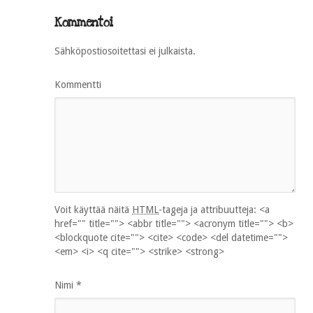
Kommentoi
Sähköpostiosoitettasi ei julkaista.
Kommentti
Voit käyttää näitä
HTML
-tageja ja attribuutteja:
<a
href="" title=""> <abbr title=""> <acronym title=""> <b>
<blockquote cite=""> <cite> <code> <del datetime="">
<em> <i> <q cite=""> <strike> <strong>
Nimi
*