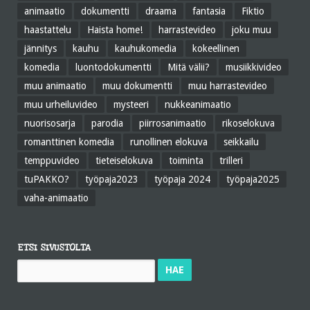
animaatio
dokumentti
draama
fantasia
Fiktio
haastattelu
Haista home!
harrastevideo
joku muu
jännitys
kauhu
kauhukomedia
kokeellinen
komedia
luontodokumentti
Mitä välii?
musiikkivideo
muu animaatio
muu dokumentti
muu harrastevideo
muu urheiluvideo
mysteeri
nukkeanimaatio
nuorisosarja
parodia
piirrosanimaatio
rikoselokuva
romanttinen komedia
runollinen elokuva
seikkailu
temppuvideo
tieteiselokuva
toiminta
trilleri
tuPAKKO?
työpaja2023
työpaja 2024
työpaja2025
vaha-animaatio
ETSI SIVUSTOLTA
Haku: