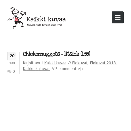
Chickennuggets – litsick (1:33)
20
Kirjoittanut
Kaikki kuvaa
Elokuvat
,
Elokuvat 2018
,
HUH
Kaikki elokuvat
Ei kommentteja
0