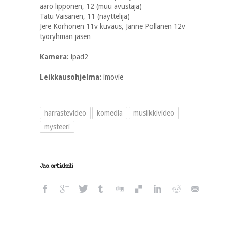
aaro lipponen, 12 (muu avustaja)
Tatu Väisänen, 11 (näyttelijä)
Jere Korhonen 11v kuvaus, Janne Pöllänen 12v
työryhmän jäsen
Kamera:
ipad2
Leikkausohjelma:
imovie
harrastevideo
komedia
musiikkivideo
mysteeri
Jaa artikkeli