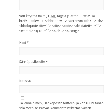
Voit käyttää näitä
HTML
-tageja ja attribuutteja:
<a
href="" title=""> <abbr title=""> <acronym title=""> <b>
<blockquote cite=""> <cite> <code> <del datetime="">
<em> <i> <q cite=""> <strike> <strong>
Nimi
*
Sähköpostiosoite
*
Kotisivu
Tallenna nimeni, sähköpostiosoitteeni ja kotisivuni tähän
selaimeen seuraavaa kommentointikertaa varten.