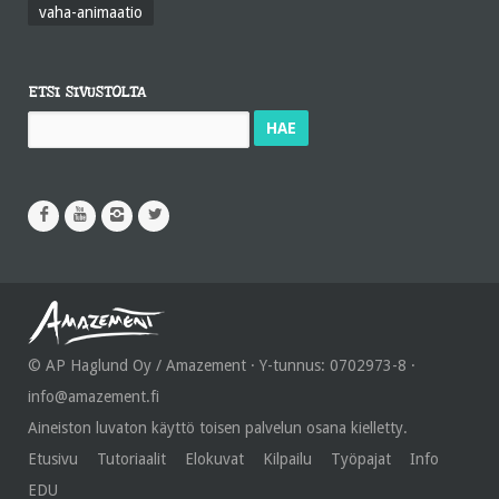
vaha-animaatio
ETSI SIVUSTOLTA
Haku:
© AP Haglund Oy / Amazement · Y-tunnus: 0702973-8 ·
info@amazement.fi
Aineiston luvaton käyttö toisen palvelun osana kielletty.
Etusivu
Tutoriaalit
Elokuvat
Kilpailu
Työpajat
Info
EDU