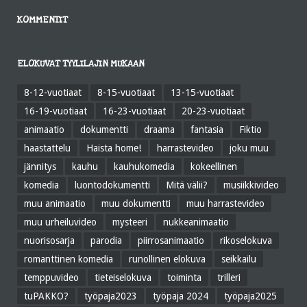
KOMMENTIT
ELOKUVAT TYYLILAJIN MUKAAN
8-12-vuotiaat
8-15-vuotiaat
13-15-vuotiaat
16-19-vuotiaat
16-23-vuotiaat
20-23-vuotiaat
animaatio
dokumentti
draama
fantasia
Fiktio
haastattelu
Haista home!
harrastevideo
joku muu
jännitys
kauhu
kauhukomedia
kokeellinen
komedia
luontodokumentti
Mitä välii?
musiikkivideo
muu animaatio
muu dokumentti
muu harrastevideo
muu urheiluvideo
mysteeri
nukkeanimaatio
nuorisosarja
parodia
piirrosanimaatio
rikoselokuva
romanttinen komedia
runollinen elokuva
seikkailu
temppuvideo
tieteiselokuva
toiminta
trilleri
tuPAKKO?
työpaja2023
työpaja 2024
työpaja2025