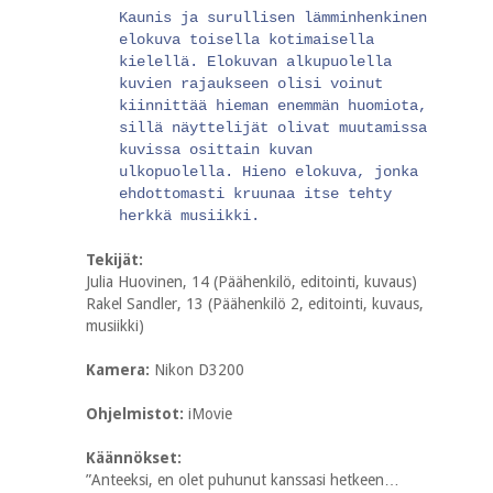
Kaunis ja surullisen lämminhenkinen
elokuva toisella kotimaisella
kielellä. Elokuvan alkupuolella
kuvien rajaukseen olisi voinut
kiinnittää hieman enemmän huomiota,
sillä näyttelijät olivat muutamissa
kuvissa osittain kuvan
ulkopuolella. Hieno elokuva, jonka
ehdottomasti kruunaa itse tehty
herkkä musiikki.
Tekijät:
Julia Huovinen, 14 (Päähenkilö, editointi, kuvaus)
Rakel Sandler, 13 (Päähenkilö 2, editointi, kuvaus,
musiikki)
Kamera:
Nikon D3200
Ohjelmistot:
iMovie
Käännökset:
”Anteeksi, en olet puhunut kanssasi hetkeen…