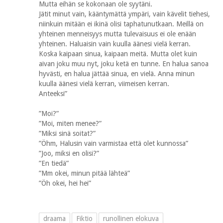
Mutta eihän se kokonaan ole syytäni.
Jätit minut vain, kääntymättä ympäri, vain kävelit tiehesi,
niinkuin mitään ei ikinä olisi taphatunutkaan. Meillä on
yhteinen menneisyys mutta tulevaisuus ei ole enään
yhteinen. Haluaisin vain kuulla äänesi vielä kerran.
Koska kaipaan sinua, kaipaan meitä. Mutta olet kuin
aivan joku muu nyt, joku ketä en tunne. En halua sanoa
hyvästi, en halua jättää sinua, en vielä. Anna minun
kuulla äänesi vielä kerran, viimeisen kerran.
Anteeksi”
”Moi?”
”Moi, miten menee?”
”Miksi sinä soitat?”
”Öhm, Halusin vain varmistaa että olet kunnossa”
”Joo, miksi en olisi?”
”En tiedä”
”Mm okei, minun pitää lähteä”
”Öh okei, hei hei”
draama
Fiktio
runollinen elokuva