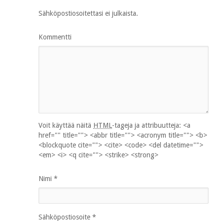
Sähköpostiosoitettasi ei julkaista.
Kommentti
Voit käyttää näitä
HTML
-tageja ja attribuutteja:
<a
href="" title=""> <abbr title=""> <acronym title=""> <b>
<blockquote cite=""> <cite> <code> <del datetime="">
<em> <i> <q cite=""> <strike> <strong>
Nimi
*
Sähköpostiosoite
*