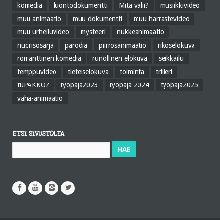
komedia
luontodokumentti
Mitä välii?
musiikkivideo
muu animaatio
muu dokumentti
muu harrastevideo
muu urheiluvideo
mysteeri
nukkeanimaatio
nuorisosarja
parodia
piirrosanimaatio
rikoselokuva
romanttinen komedia
runollinen elokuva
seikkailu
temppuvideo
tieteiselokuva
toiminta
trilleri
tuPAKKO?
työpaja2023
työpaja 2024
työpaja2025
vaha-animaatio
ETSI SIVUSTOLTA
Haku: