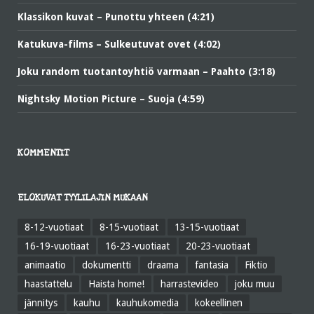
Klassikon kuvat – Punottu yhteen (4:21)
Katukuva-films – Sulkeutuvat ovet (4:02)
Joku random tuotantoyhtiö varmaan – Paahto (3:18)
Nightsky Motion Picture – Suoja (4:59)
KOMMENTIT
ELOKUVAT TYYLILAJIN MUKAAN
8-12-vuotiaat
8-15-vuotiaat
13-15-vuotiaat
16-19-vuotiaat
16-23-vuotiaat
20-23-vuotiaat
animaatio
dokumentti
draama
fantasia
Fiktio
haastattelu
Haista home!
harrastevideo
joku muu
jännitys
kauhu
kauhukomedia
kokeellinen