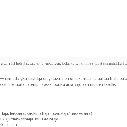
olesta. Yksi heistä auttaa orjia vapauteen, jotka kuitenkin muuttuvat samanlaisiksi t
 niin että yksi taistelija on ystävällinen orjia kohtaan ja auttaa heitä pa
keasti ole muita parempi, koska lopuksi aina vajotaan muiden tasolle.
täjä, leikkaaja, käsikirjoittaja, puvustaja/maskeeraaja)
uvustaja/maskeeraaja, muu avustaja)
skeeraaja)