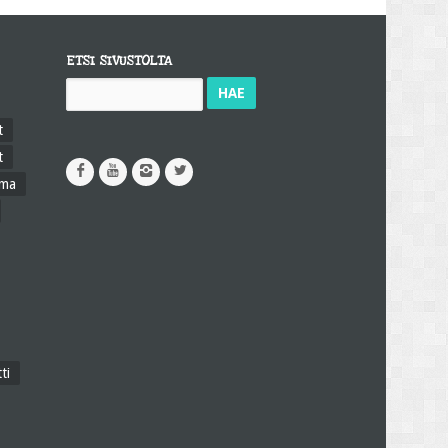
ETSI SIVUSTOLTA
Haku:
t
t
ama
ti