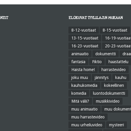
NTIT
ELOKUVAT TYYLILAJIN MUKAAN
8-12-vuotiaat
8-15-vuotiaat
13-15-vuotiaat
16-19-vuotiaa
16-23-vuotiaat
20-23-vuotiaa
animaatio
dokumentti
dra
fantasia
Fiktio
haastattelu
Haista home!
harrastevideo
joku muu
jännitys
kauhu
kauhukomedia
kokeellinen
komedia
luontodokumentti
Mitä välii?
musiikkivideo
muu animaatio
muu dokument
muu harrastevideo
muu urheiluvideo
mysteeri