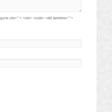
kquote cite=""> <cite> <code> <del datetime="">