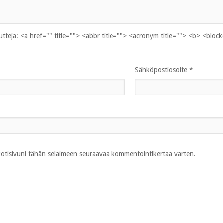
uutteja:
<a href="" title=""> <abbr title=""> <acronym title=""> <b> <bloc
Sähköpostiosoite
*
 kotisivuni tähän selaimeen seuraavaa kommentointikertaa varten.