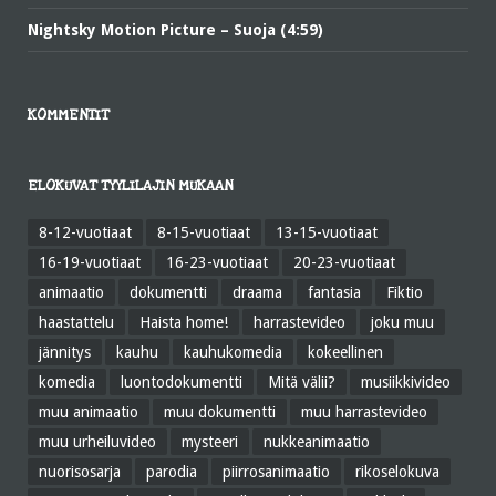
Nightsky Motion Picture – Suoja (4:59)
KOMMENTIT
ELOKUVAT TYYLILAJIN MUKAAN
8-12-vuotiaat
8-15-vuotiaat
13-15-vuotiaat
16-19-vuotiaat
16-23-vuotiaat
20-23-vuotiaat
animaatio
dokumentti
draama
fantasia
Fiktio
haastattelu
Haista home!
harrastevideo
joku muu
jännitys
kauhu
kauhukomedia
kokeellinen
komedia
luontodokumentti
Mitä välii?
musiikkivideo
muu animaatio
muu dokumentti
muu harrastevideo
muu urheiluvideo
mysteeri
nukkeanimaatio
nuorisosarja
parodia
piirrosanimaatio
rikoselokuva