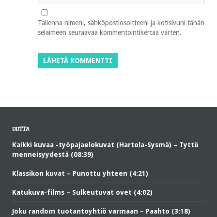
Tallenna nimeni, sähköpostiosoitteeni ja kotisivuni tähän
selaimeen seuraavaa kommentointikertaa varten.
UUTTA
Kaikki kuvaa -työpajaelokuvat (Hartola-Sysmä) – Tyttö
menneisyydestä (08:39)
Klassikon kuvat – Punottu yhteen (4:21)
Katukuva-films – Sulkeutuvat ovet (4:02)
Joku random tuotantoyhtiö varmaan – Paahto (3:18)