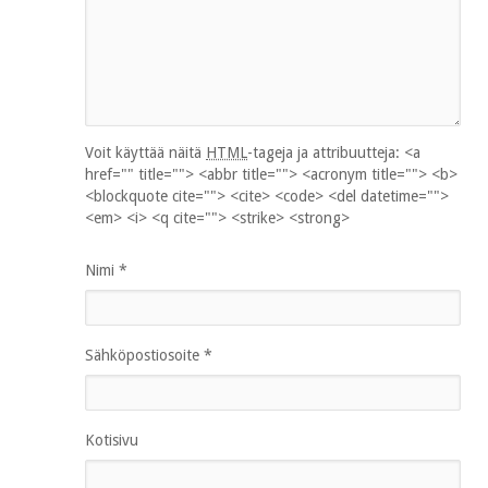
Voit käyttää näitä
HTML
-tageja ja attribuutteja:
<a
href="" title=""> <abbr title=""> <acronym title=""> <b>
<blockquote cite=""> <cite> <code> <del datetime="">
<em> <i> <q cite=""> <strike> <strong>
Nimi
*
Sähköpostiosoite
*
Kotisivu