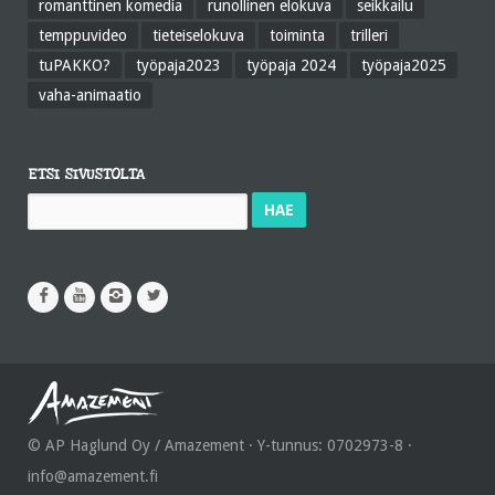
romanttinen komedia
runollinen elokuva
seikkailu
temppuvideo
tieteiselokuva
toiminta
trilleri
tuPAKKO?
työpaja2023
työpaja 2024
työpaja2025
vaha-animaatio
ETSI SIVUSTOLTA
Haku:
© AP Haglund Oy / Amazement · Y-tunnus: 0702973-8 ·
info@amazement.fi