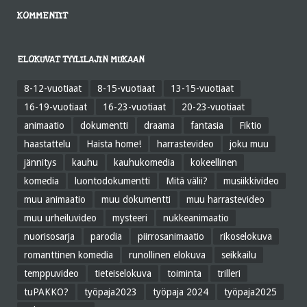
KOMMENTIT
ELOKUVAT TYYLILAJIN MUKAAN
8-12-vuotiaat
8-15-vuotiaat
13-15-vuotiaat
16-19-vuotiaat
16-23-vuotiaat
20-23-vuotiaat
animaatio
dokumentti
draama
fantasia
Fiktio
haastattelu
Haista home!
harrastevideo
joku muu
jännitys
kauhu
kauhukomedia
kokeellinen
komedia
luontodokumentti
Mitä välii?
musiikkivideo
muu animaatio
muu dokumentti
muu harrastevideo
muu urheiluvideo
mysteeri
nukkeanimaatio
nuorisosarja
parodia
piirrosanimaatio
rikoselokuva
romanttinen komedia
runollinen elokuva
seikkailu
temppuvideo
tieteiselokuva
toiminta
trilleri
tuPAKKO?
työpaja2023
työpaja 2024
työpaja2025