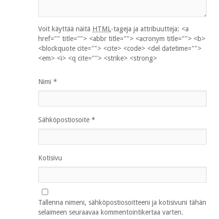
Voit käyttää näitä
HTML
-tageja ja attribuutteja:
<a
href="" title=""> <abbr title=""> <acronym title=""> <b>
<blockquote cite=""> <cite> <code> <del datetime="">
<em> <i> <q cite=""> <strike> <strong>
Nimi
*
Sähköpostiosoite
*
Kotisivu
Tallenna nimeni, sähköpostiosoitteeni ja kotisivuni tähän
selaimeen seuraavaa kommentointikertaa varten.