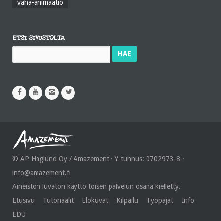
vaha-animaatio
ETSI SIVUSTOLTA
Haku:
© AP Haglund Oy / Amazement · Y-tunnus: 0702973-8 ·
info@amazement.fi
Aineiston luvaton käyttö toisen palvelun osana kielletty.
Etusivu
Tutoriaalit
Elokuvat
Kilpailu
Työpajat
Info
EDU