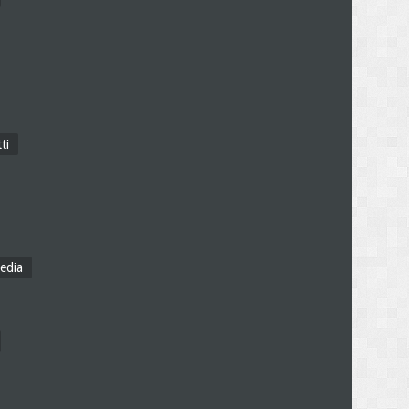
ti
edia