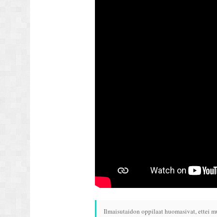
Ilmaisutaidon oppilaat huomasivat, ettei mu