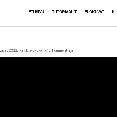
ETUSIVU
TUTORIAALIT
ELOKUVAT
KI
kuvat 2022
,
Kaikki elokuvat
Ei kommentteja