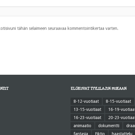
 kotisivuni tähän selaimeen seuraavaa kommentointikertaa varten.
NTIT
ELOKUVAT TYYLILAJIN MUKAAN
8-12-vuotiaat
8-15-vuotiaat
13-15-vuotiaat
16-19-vuotiaa
16-23-vuotiaat
20-23-vuotiaa
animaatio
dokumentti
dra
fantasia
Fiktio
haastattelu