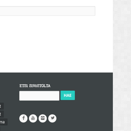
ETSI SIVUSTOLTA
Haku:
t
t
ama