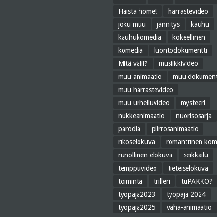
Haista home!
harrastevideo
joku muu
jännitys
kauhu
kauhukomedia
kokeellinen
komedia
luontodokumentti
Mitä välii?
musiikkivideo
muu animaatio
muu dokument
muu harrastevideo
muu urheiluvideo
mysteeri
nukkeanimaatio
nuorisosarja
parodia
piirrosanimaatio
rikoselokuva
romanttinen kom
runollinen elokuva
seikkailu
temppuvideo
tieteiselokuva
toiminta
trilleri
tuPAKKO?
työpaja2023
työpaja 2024
työpaja2025
vaha-animaatio