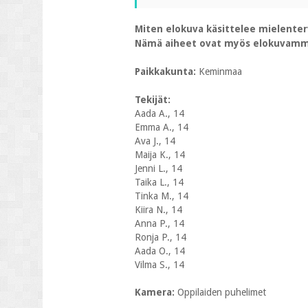
Miten elokuva käsittelee mielenter
Nämä aiheet ovat myös elokuvamm
Paikkakunta:
Keminmaa
Tekijät:
Aada A., 14
Emma A., 14
Ava J., 14
Maija K., 14
Jenni L., 14
Taika L., 14
Tinka M., 14
Kiira N., 14
Anna P., 14
Ronja P., 14
Aada O., 14
Vilma S., 14
Kamera:
Oppilaiden puhelimet