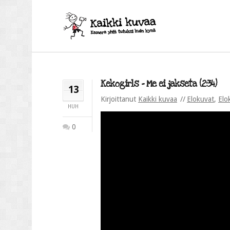
Kekogirls – Me ei jakseta (2:34)
13
Kirjoittanut
Kaikki kuvaa
Elokuvat
,
Elo
HUH
0