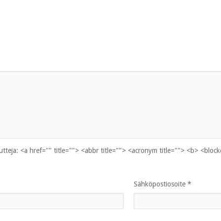
uutteja:
<a href="" title=""> <abbr title=""> <acronym title=""> <b> <bloc
Sähköpostiosoite
*