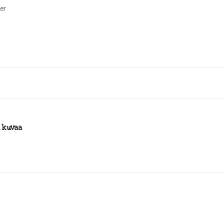
er
i kuvaa