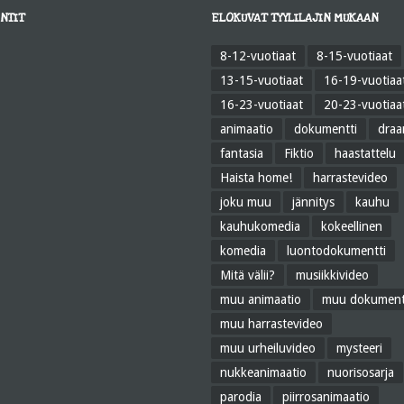
NTIT
ELOKUVAT TYYLILAJIN MUKAAN
8-12-vuotiaat
8-15-vuotiaat
13-15-vuotiaat
16-19-vuotiaa
16-23-vuotiaat
20-23-vuotiaa
animaatio
dokumentti
dra
fantasia
Fiktio
haastattelu
Haista home!
harrastevideo
joku muu
jännitys
kauhu
kauhukomedia
kokeellinen
komedia
luontodokumentti
Mitä välii?
musiikkivideo
muu animaatio
muu dokument
muu harrastevideo
muu urheiluvideo
mysteeri
nukkeanimaatio
nuorisosarja
parodia
piirrosanimaatio