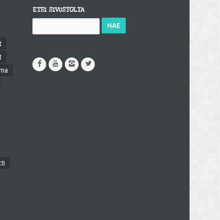
ETSI SIVUSTOLTA
Haku:
t
t
ama
ti