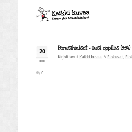
PerusIhmiset – Uusi oppilas (3:34)
20
Kirjoittanut
Kaikki kuvaa
Elokuvat
,
Elo
HUH
0