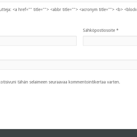
uutteja:
<a href="" title=""> <abbr title=""> <acronym title=""> <b> <bloc
Sähköpostiosoite
*
 kotisivuni tähän selaimeen seuraavaa kommentointikertaa varten.