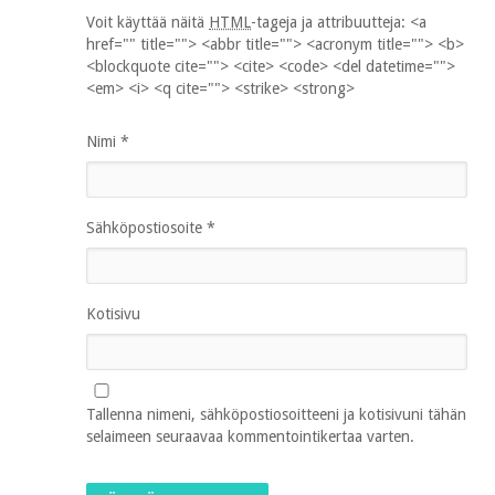
Voit käyttää näitä
HTML
-tageja ja attribuutteja:
<a
href="" title=""> <abbr title=""> <acronym title=""> <b>
<blockquote cite=""> <cite> <code> <del datetime="">
<em> <i> <q cite=""> <strike> <strong>
Nimi
*
Sähköpostiosoite
*
Kotisivu
Tallenna nimeni, sähköpostiosoitteeni ja kotisivuni tähän
selaimeen seuraavaa kommentointikertaa varten.