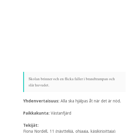
Skolan brinner och en flicka faller i brandtrampan och
slår huvudet.
Yhdenvertaisuus:
Alla ska hjälpas åt när det är nöd.
Paikkakunta:
Västanfjärd
Tekijät:
Fiona Nordell, 11 (näyttelijä, ohjaaja, käsikirjoittaja)