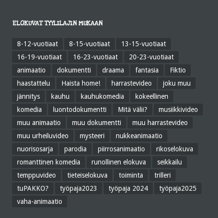
ELOKUVAT TYYLILAJIN MUKAAN
8-12-vuotiaat
8-15-vuotiaat
13-15-vuotiaat
16-19-vuotiaat
16-23-vuotiaat
20-23-vuotiaat
animaatio
dokumentti
draama
fantasia
Fiktio
haastattelu
Haista home!
harrastevideo
joku muu
jännitys
kauhu
kauhukomedia
kokeellinen
komedia
luontodokumentti
Mitä välii?
musiikkivideo
muu animaatio
muu dokumentti
muu harrastevideo
muu urheiluvideo
mysteeri
nukkeanimaatio
nuorisosarja
parodia
piirrosanimaatio
rikoselokuva
romanttinen komedia
runollinen elokuva
seikkailu
temppuvideo
tieteiselokuva
toiminta
trilleri
tuPAKKO?
työpaja2023
työpaja 2024
työpaja2025
vaha-animaatio