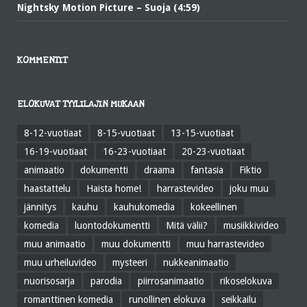
Nightsky Motion Picture – Suoja (4:59)
KOMMENTIT
ELOKUVAT TYYLILAJIN MUKAAN
8-12-vuotiaat
8-15-vuotiaat
13-15-vuotiaat
16-19-vuotiaat
16-23-vuotiaat
20-23-vuotiaat
animaatio
dokumentti
draama
fantasia
Fiktio
haastattelu
Haista home!
harrastevideo
joku muu
jännitys
kauhu
kauhukomedia
kokeellinen
komedia
luontodokumentti
Mitä välii?
musiikkivideo
muu animaatio
muu dokumentti
muu harrastevideo
muu urheiluvideo
mysteeri
nukkeanimaatio
nuorisosarja
parodia
piirrosanimaatio
rikoselokuva
romanttinen komedia
runollinen elokuva
seikkailu