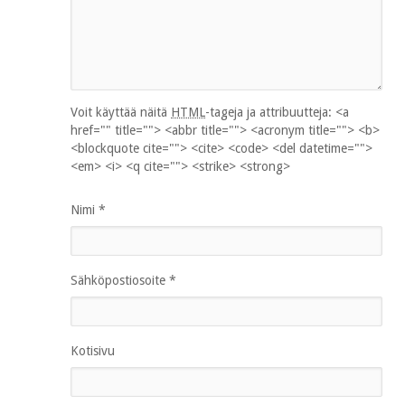
Voit käyttää näitä
HTML
-tageja ja attribuutteja:
<a
href="" title=""> <abbr title=""> <acronym title=""> <b>
<blockquote cite=""> <cite> <code> <del datetime="">
<em> <i> <q cite=""> <strike> <strong>
Nimi
*
Sähköpostiosoite
*
Kotisivu