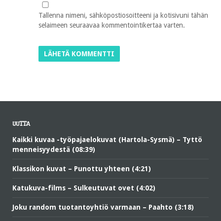
Tallenna nimeni, sähköpostiosoitteeni ja kotisivuni tähän
selaimeen seuraavaa kommentointikertaa varten.
UUTTA
Kaikki kuvaa -työpajaelokuvat (Hartola-Sysmä) – Tyttö
menneisyydestä (08:39)
Klassikon kuvat – Punottu yhteen (4:21)
Katukuva-films – Sulkeutuvat ovet (4:02)
Joku random tuotantoyhtiö varmaan – Paahto (3:18)