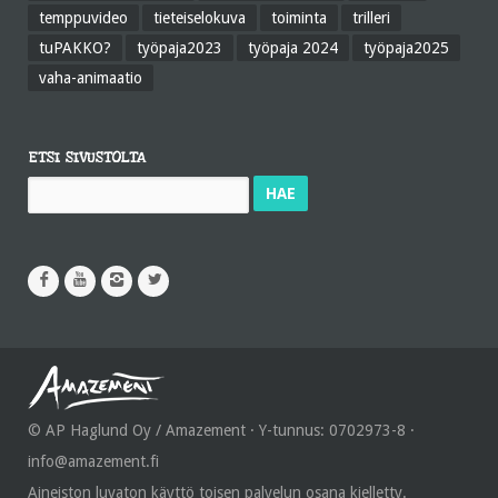
temppuvideo
tieteiselokuva
toiminta
trilleri
tuPAKKO?
työpaja2023
työpaja 2024
työpaja2025
vaha-animaatio
ETSI SIVUSTOLTA
Haku:
© AP Haglund Oy / Amazement · Y-tunnus: 0702973-8 ·
info@amazement.fi
Aineiston luvaton käyttö toisen palvelun osana kielletty.