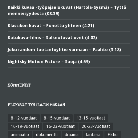
Kaikki kuvaa -työpajaelokuvat (Hartola-Sysmä) – Tyttö
menneisyydestä (08:39)
Klassikon kuvat – Punottu yhteen (4:21)
Katukuva-films – Sulkeutuvat ovet (4:02)
Joku random tuotantoyhtiö varmaan – Paahto (3:18)
Nightsky Motion Picture – Suoja (4:59)
KOMMENTIT
ELOKUVAT TYYLILAJIN MUKAAN
8-12-vuotiaat
8-15-vuotiaat
13-15-vuotiaat
16-19-vuotiaat
16-23-vuotiaat
20-23-vuotiaat
animaatio
dokumentti
draama
fantasia
Fiktio