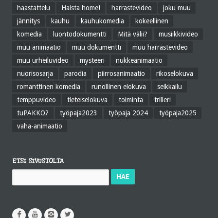
haastattelu
Haista home!
harrastevideo
joku muu
jännitys
kauhu
kauhukomedia
kokeellinen
komedia
luontodokumentti
Mitä välii?
musiikkivideo
muu animaatio
muu dokumentti
muu harrastevideo
muu urheiluvideo
mysteeri
nukkeanimaatio
nuorisosarja
parodia
piirrosanimaatio
rikoselokuva
romanttinen komedia
runollinen elokuva
seikkailu
temppuvideo
tieteiselokuva
toiminta
trilleri
tuPAKKO?
työpaja2023
työpaja 2024
työpaja2025
vaha-animaatio
ETSI SIVUSTOLTA
Haku: