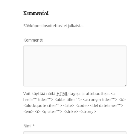
Kommentoi
Sähköpostiosoitettasi ei julkaista.
Kommentti
Voit käyttää näitä
HTML
-tageja ja attribuutteja:
<a
href="" title=""> <abbr title=""> <acronym title=""> <b>
<blockquote cite=""> <cite> <code> <del datetime="">
<em> <i> <q cite=""> <strike> <strong>
Nimi
*