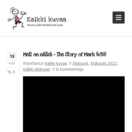
Meil on nälkä – The Story of Mark (4:39)
13
Kirjoittanut
Kaikki kuvaa
Elokuvat
,
Elokuvat 2022
,
HUH
Kaikki elokuvat
Ei kommentteja
0