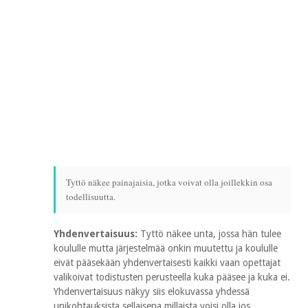
Tyttö näkee painajaisia, jotka voivat olla joillekkin osa
todellisuutta.
Yhdenvertaisuus:
Tyttö näkee unta, jossa hän tulee
koululle mutta järjestelmää onkin muutettu ja koululle
eivät pääsekään yhdenvertaisesti kaikki vaan opettajat
valikoivat todistusten perusteella kuka pääsee ja kuka ei.
Yhdenvertaisuus näkyy siis elokuvassa yhdessä
unikohtauksista sellaisena millaista voisi olla jos