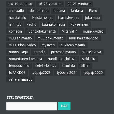
16-19-vuotiaat
16-23-vuotiaat
20-23-vuotiaat
animaatio
dokumentti
draama
fantasia
Fiktio
haastattelu
Haista home!
harrastevideo
joku muu
jännitys
kauhu
kauhukomedia
kokeellinen
komedia
luontodokumentti
Mitä välii?
musiikkivideo
muu animaatio
muu dokumentti
muu harrastevideo
muu urheiluvideo
mysteeri
nukkeanimaatio
nuorisosarja
parodia
piirrosanimaatio
rikoselokuva
romanttinen komedia
runollinen elokuva
seikkailu
temppuvideo
tieteiselokuva
toiminta
trilleri
tuPAKKO?
työpaja2023
työpaja 2024
työpaja2025
vaha-animaatio
ETSI SIVUSTOLTA
Haku: