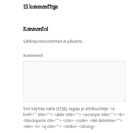
Ei kommentteja
Kommentoi
Sähköpostiosoitettasi ei julkaista.
Kommentti
Voit käyttää näitä
HTML
-tageja ja attribuutteja:
<a
href="" title=""> <abbr title=""> <acronym title=""> <b>
<blockquote cite=""> <cite> <code> <del datetime="">
<em> <i> <q cite=""> <strike> <strong>