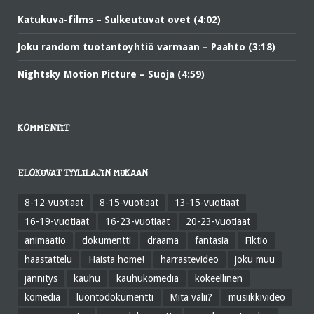
Katukuva-films – Sulkeutuvat ovet (4:02)
Joku random tuotantoyhtiö varmaan – Paahto (3:18)
Nightsky Motion Picture – Suoja (4:59)
KOMMENTIT
ELOKUVAT TYYLILAJIN MUKAAN
8-12-vuotiaat
8-15-vuotiaat
13-15-vuotiaat
16-19-vuotiaat
16-23-vuotiaat
20-23-vuotiaat
animaatio
dokumentti
draama
fantasia
Fiktio
haastattelu
Haista home!
harrastevideo
joku muu
jännitys
kauhu
kauhukomedia
kokeellinen
komedia
luontodokumentti
Mitä välii?
musiikkivideo