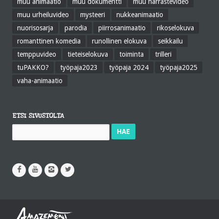
muu animaatio
muu dokumentti
muu harrastevideo
muu urheiluvideo
mysteeri
nukkeanimaatio
nuorisosarja
parodia
piirrosanimaatio
rikoselokuva
romanttinen komedia
runollinen elokuva
seikkailu
temppuvideo
tieteiselokuva
toiminta
trilleri
tuPAKKO?
työpaja2023
työpaja 2024
työpaja2025
vaha-animaatio
ETSI SIVUSTOLTA
Haku: