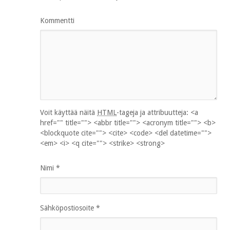
Kommentti
Voit käyttää näitä
HTML
-tageja ja attribuutteja:
<a
href="" title=""> <abbr title=""> <acronym title=""> <b>
<blockquote cite=""> <cite> <code> <del datetime="">
<em> <i> <q cite=""> <strike> <strong>
Nimi
*
Sähköpostiosoite
*