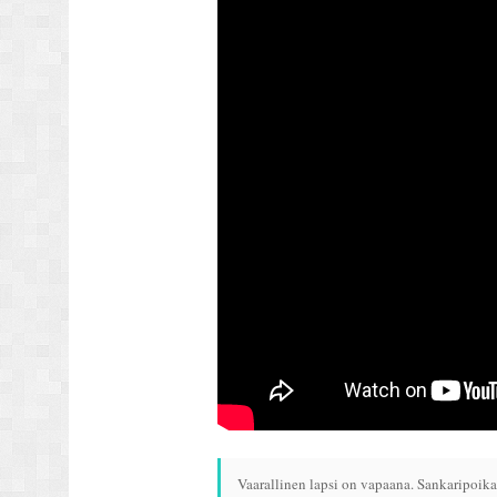
Vaarallinen lapsi on vapaana. Sankaripoika 