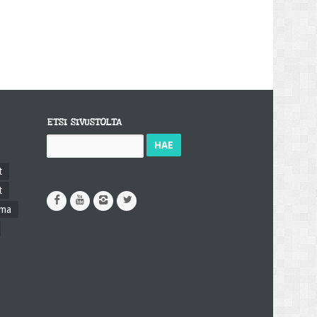
ETSI SIVUSTOLTA
Haku:
t
t
ama