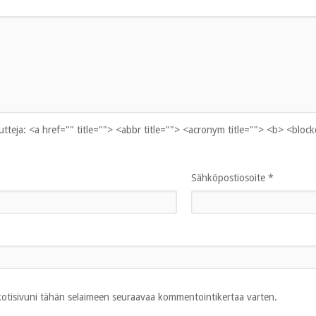
uutteja:
<a href="" title=""> <abbr title=""> <acronym title=""> <b> <bloc
Sähköpostiosoite
*
 kotisivuni tähän selaimeen seuraavaa kommentointikertaa varten.