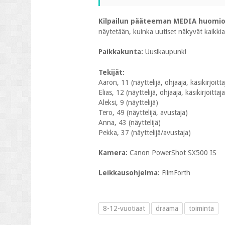
Kilpailun pääteeman MEDIA huomio
näytetään, kuinka uutiset näkyvät kaikkial
Paikkakunta:
Uusikaupunki
Tekijät:
Aaron, 11 (näyttelijä, ohjaaja, käsikirjoitta
Elias, 12 (näyttelijä, ohjaaja, käsikirjoitta
Aleksi, 9 (näyttelijä)
Tero, 49 (näyttelijä, avustaja)
Anna, 43 (näyttelijä)
Pekka, 37 (näyttelijä/avustaja)
Kamera:
Canon PowerShot SX500 IS
Leikkausohjelma:
FilmForth
8-12-vuotiaat
draama
toiminta