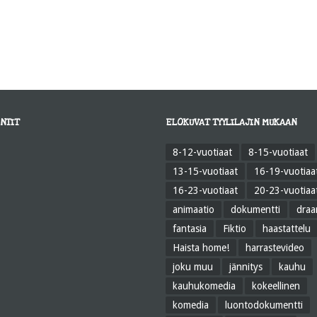
NTIT
ELOKUVAT TYYLILAJIN MUKAAN
8-12-vuotiaat
8-15-vuotiaat
13-15-vuotiaat
16-19-vuotiaa
16-23-vuotiaat
20-23-vuotiaa
animaatio
dokumentti
dra
fantasia
Fiktio
haastattelu
Haista home!
harrastevideo
joku muu
jännitys
kauhu
kauhukomedia
kokeellinen
komedia
luontodokumentti