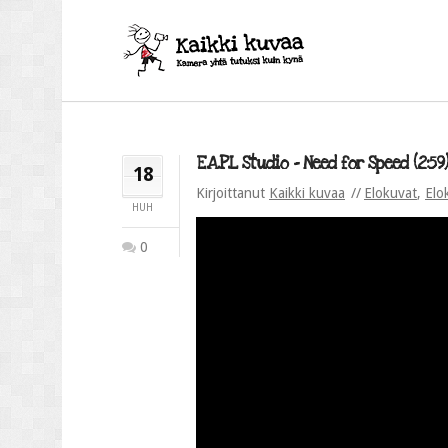
E.A.P.L Studio – Need for Speed (2:59)
18
Kirjoittanut
Kaikki kuvaa
Elokuvat
,
Elo
HUH
0