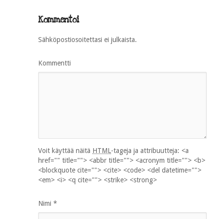
Kommentoi
Sähköpostiosoitettasi ei julkaista.
Kommentti
Voit käyttää näitä
HTML
-tageja ja attribuutteja:
<a
href="" title=""> <abbr title=""> <acronym title=""> <b>
<blockquote cite=""> <cite> <code> <del datetime="">
<em> <i> <q cite=""> <strike> <strong>
Nimi
*