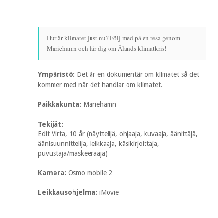
Hur är klimatet just nu? Följ med på en resa genom
Mariehamn och lär dig om Ålands klimatkris!
Ympäristö:
Det är en dokumentär om klimatet så det
kommer med när det handlar om klimatet.
Paikkakunta:
Mariehamn
Tekijät:
Edit Virta, 10 år (näyttelijä, ohjaaja, kuvaaja, äänittäjä,
äänisuunnittelija, leikkaaja, käsikirjoittaja,
puvustaja/maskeeraaja)
Kamera:
Osmo mobile 2
Leikkausohjelma:
iMovie