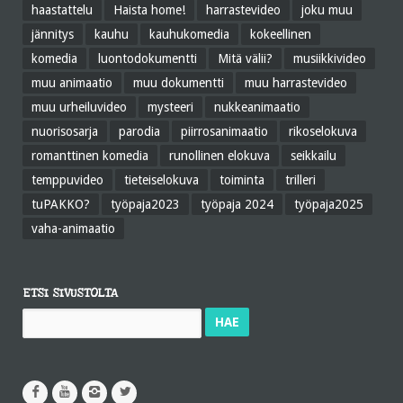
haastattelu
Haista home!
harrastevideo
joku muu
jännitys
kauhu
kauhukomedia
kokeellinen
komedia
luontodokumentti
Mitä välii?
musiikkivideo
muu animaatio
muu dokumentti
muu harrastevideo
muu urheiluvideo
mysteeri
nukkeanimaatio
nuorisosarja
parodia
piirrosanimaatio
rikoselokuva
romanttinen komedia
runollinen elokuva
seikkailu
temppuvideo
tieteiselokuva
toiminta
trilleri
tuPAKKO?
työpaja2023
työpaja 2024
työpaja2025
vaha-animaatio
ETSI SIVUSTOLTA
Haku: