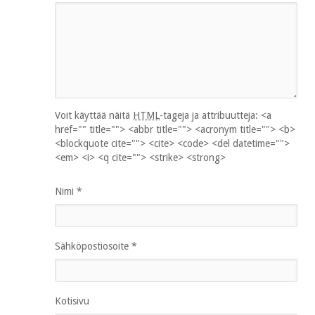
Voit käyttää näitä
HTML
-tageja ja attribuutteja:
<a
href="" title=""> <abbr title=""> <acronym title=""> <b>
<blockquote cite=""> <cite> <code> <del datetime="">
<em> <i> <q cite=""> <strike> <strong>
Nimi
*
Sähköpostiosoite
*
Kotisivu