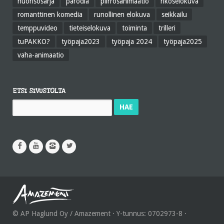
nuorisosarja
parodia
piirrosanimaatio
rikoselokuva
romanttinen komedia
runollinen elokuva
seikkailu
temppuvideo
tieteiselokuva
toiminta
trilleri
tuPAKKO?
työpaja2023
työpaja 2024
työpaja2025
vaha-animaatio
ETSI SIVUSTOLTA
Haku:
© AP Haglund Oy / Amazement · Y-tunnus: 0702973-8 ·