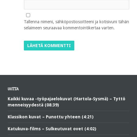
Tallenna nimeni, sähköpostiosoitteeni ja kotisivuni tähän
selaimeen seuraavaa kommentointikertaa varten.
UUTTA
Kaikki kuvaa -työpajaelokuvat (Hartola-Sysmä) – Tyttö
menneisyydestä (08:39)
Klassikon kuvat – Punottu yhteen (4:21)
Katukuva-films – Sulkeutuvat ovet (4:02)