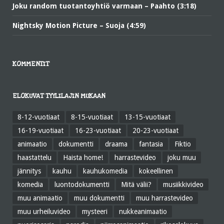
Joku random tuotantoyhtiö varmaan – Paahto (3:18)
Nightsky Motion Picture – Suoja (4:59)
KOMMENTIT
ELOKUVAT TYYLILAJIN MUKAAN
8-12-vuotiaat
8-15-vuotiaat
13-15-vuotiaat
16-19-vuotiaat
16-23-vuotiaat
20-23-vuotiaat
animaatio
dokumentti
draama
fantasia
Fiktio
haastattelu
Haista home!
harrastevideo
joku muu
jännitys
kauhu
kauhukomedia
kokeellinen
komedia
luontodokumentti
Mitä välii?
musiikkivideo
muu animaatio
muu dokumentti
muu harrastevideo
muu urheiluvideo
mysteeri
nukkeanimaatio