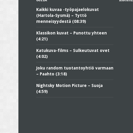
UUTTA
KOMME
Kaikki kuvaa -työpajaelokuvat
(Hartola-Sysmä) – Tyttö
menneisyydestä (08:39)
Klassikon kuvat – Punottu yhteen
(4:21)
Katukuva-films – Sulkeutuvat ovet
(4:02)
Joku random tuotantoyhtiö varmaan
– Paahto (3:18)
Nightsky Motion Picture – Suoja
(4:59)