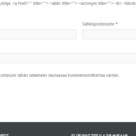
uutteja:
<a href="" title=""> <abbr title=""> <acronym title=""> <b> <bloc
Sähköpostiosoite
*
 kotisivuni tähän selaimeen seuraavaa kommentointikertaa varten.