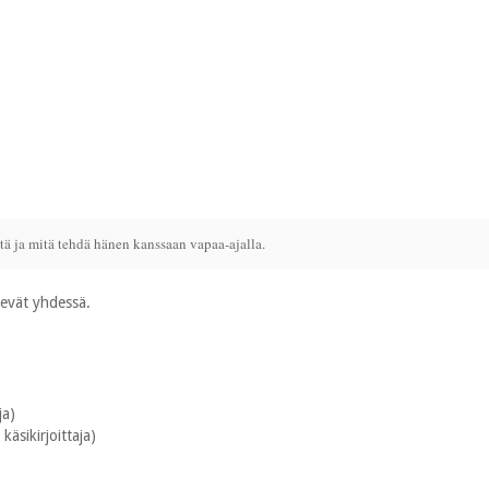
ä ja mitä tehdä hänen kanssaan vapaa-ajalla.
sevät yhdessä.
ja)
käsikirjoittaja)