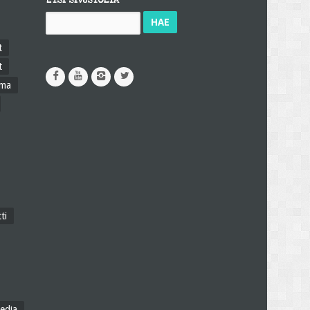
ETSI SIVUSTOLTA
Haku:
t
t
ama
ti
edia