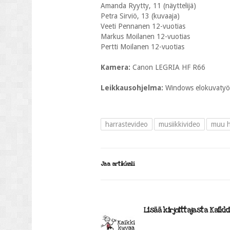
Amanda Ryytty, 11 (näyttelijä)
Petra Sirviö, 13 (kuvaaja)
Veeti Pennanen 12-vuotias
Markus Moilanen 12-vuotias
Pertti Moilanen 12-vuotias
Kamera:
Canon LEGRIA HF R66
Leikkausohjelma:
Windows elokuvatyö
harrastevideo
musiikkivideo
muu h
Jaa artikkeli
Lisää kirjoittajasta Kaikk