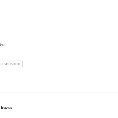
kalu
arrastevideo
i kuvaa