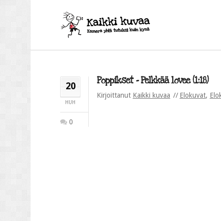
Poppikset – Pelkkää lovee (1:18)
20
Kirjoittanut
Kaikki kuvaa
Elokuvat
,
Elo
HUH
0