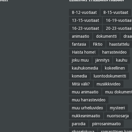
NTIT
ELOKUVAT TYYLILAJIN MUKAAN
8-12-vuotiaat
8-15-vuotiaat
13-15-vuotiaat
16-19-vuotiaa
16-23-vuotiaat
20-23-vuotiaa
animaatio
dokumentti
dra
fantasia
Fiktio
haastattelu
Haista home!
harrastevideo
joku muu
jännitys
kauhu
kauhukomedia
kokeellinen
komedia
luontodokumentti
Mitä välii?
musiikkivideo
muu animaatio
muu dokument
muu harrastevideo
muu urheiluvideo
mysteeri
nukkeanimaatio
nuorisosarja
parodia
piirrosanimaatio
rikoselokuva
romanttinen kom