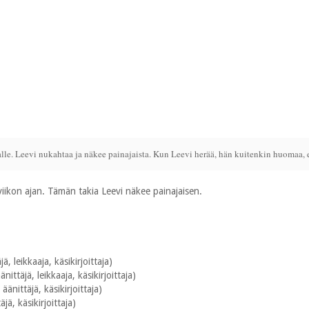
le. Leevi nukahtaa ja näkee painajaista. Kun Leevi herää, hän kuitenkin huomaa, e
ikon ajan. Tämän takia Leevi näkee painajaisen.
ä, leikkaaja, käsikirjoittaja)
nittäjä, leikkaaja, käsikirjoittaja)
änittäjä, käsikirjoittaja)
ä, käsikirjoittaja)