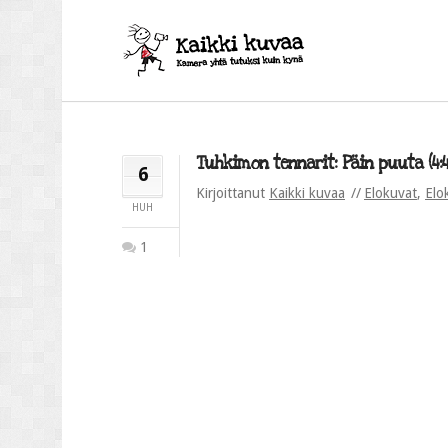
Tuhkimon tennarit: Päin puuta (4:4
6
Kirjoittanut
Kaikki kuvaa
Elokuvat
,
Elo
HUH
1