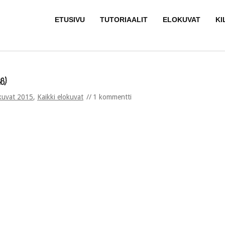
ETUSIVU
TUTORIAALIT
ELOKUVAT
KI
8)
kuvat 2015
,
Kaikki elokuvat
1 kommentti