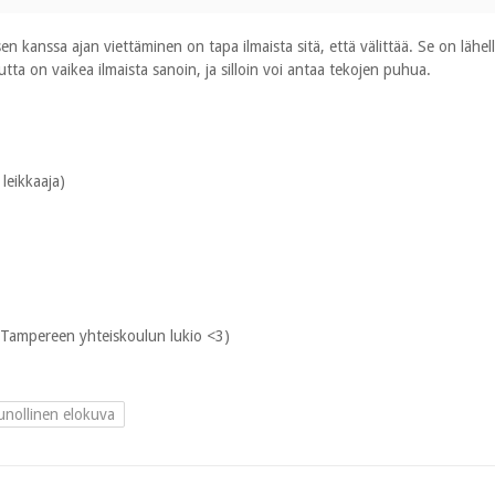
en kanssa ajan viettäminen on tapa ilmaista sitä, että välittää. Se on lähe
utta on vaikea ilmaista sanoin, ja silloin voi antaa tekojen puhua.
 leikkaaja)
s Tampereen yhteiskoulun lukio <3)
unollinen elokuva