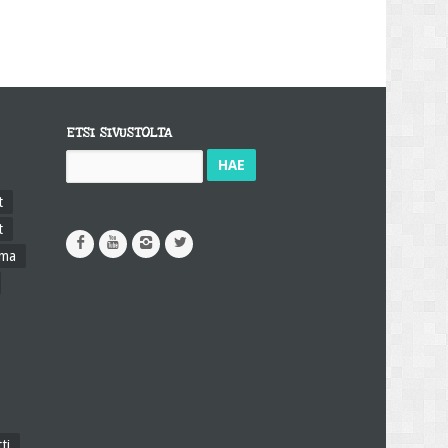
ETSI SIVUSTOLTA
Haku:
t
t
ama
ti