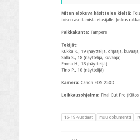
Miten elokuva käsittelee kieltä:
Tois
toisen asettamista etusijalle. Joskus rakka
Paikkakunta:
Tampere
Tekijät:
Kukka K., 19 (näyttelijä, ohjaaja, kuvaaja,
Salla S., 18 (näyttelijä, kuvaaja)
Emma H., 18 (näyttelijä)
Tino P., 18 (näyttelijä)
Kamera:
Canon EOS 250D
Leikkausohjelma:
Final Cut Pro (Kiito
16-19-vuotiaat
muu dokumentti
r