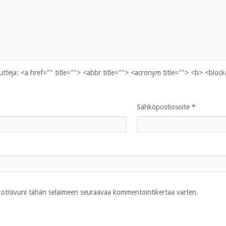
uutteja:
<a href="" title=""> <abbr title=""> <acronym title=""> <b> <bloc
Sähköpostiosoite
*
 kotisivuni tähän selaimeen seuraavaa kommentointikertaa varten.