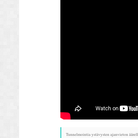
Tunnelmointia ystävysten ajanvieton ääre