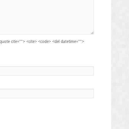
kquote cite=""> <cite> <code> <del datetime="">