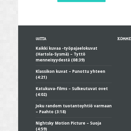
UUTTA
KOMME
Kaikki kuvaa -työpajaelokuvat
(Hartola-Sysmä) – Tyttö
menneisyydestä (08:39)
Klassikon kuvat – Punottu yhteen
(4:21)
Katukuva-films – Sulkeutuvat ovet
(4:02)
Joku random tuotantoyhtiö varmaan
– Paahto (3:18)
Nightsky Motion Picture – Suoja
(4:59)