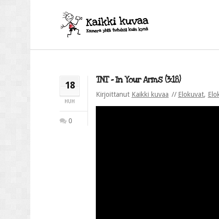
TNT – In Your Arms (3:18)
18
Kirjoittanut
Kaikki kuvaa
Elokuvat
,
Elo
HUH
0