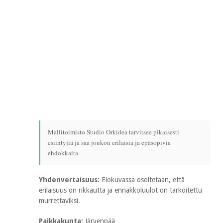
Mallitoimisto Studio Orkidea tarvitsee pikaisesti
esiintyjiä ja saa joukon erilaisia ja epäsopivia
ehdokkaita.
Yhdenvertaisuus:
Elokuvassa osoitetaan, että
erilaisuus on rikkautta ja ennakkoluulot on tarkoitettu
murrettaviksi.
Paikkakunta:
Järvenpää