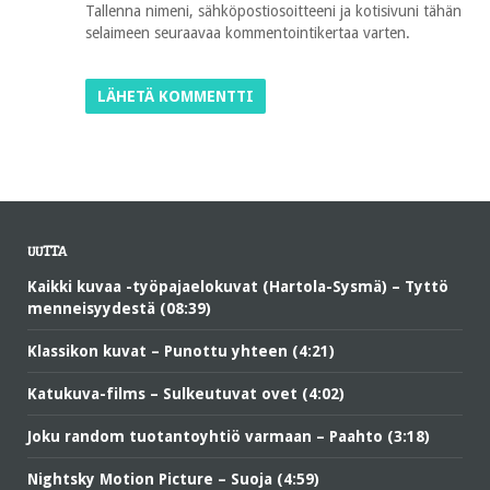
Tallenna nimeni, sähköpostiosoitteeni ja kotisivuni tähän
selaimeen seuraavaa kommentointikertaa varten.
UUTTA
Kaikki kuvaa -työpajaelokuvat (Hartola-Sysmä) – Tyttö
menneisyydestä (08:39)
Klassikon kuvat – Punottu yhteen (4:21)
Katukuva-films – Sulkeutuvat ovet (4:02)
Joku random tuotantoyhtiö varmaan – Paahto (3:18)
Nightsky Motion Picture – Suoja (4:59)