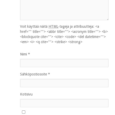
Voit käyttää näitä
HTML
-tageja ja attribuutteja:
<a
href="" title=""> <abbr title=""> <acronym title=""> <b>
<blockquote cite=""> <cite> <code> <del datetime="">
<em> <i> <q cite=""> <strike> <strong>
Nimi
*
Sähköpostiosoite
*
Kotisivu