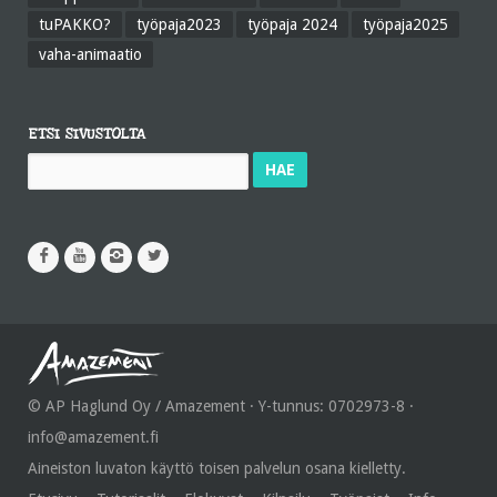
tuPAKKO?
työpaja2023
työpaja 2024
työpaja2025
vaha-animaatio
ETSI SIVUSTOLTA
Haku:
© AP Haglund Oy / Amazement · Y-tunnus: 0702973-8 ·
info@amazement.fi
Aineiston luvaton käyttö toisen palvelun osana kielletty.