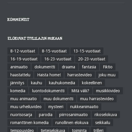
KOMMENTIT
ELOKUVAT TYYLILAJIN MUKAAN
8-12-vuotiaat
8-15-vuotiaat
13-15-vuotiaat
16-19-vuotiaat
16-23-vuotiaat
20-23-vuotiaat
animaatio
dokumentti
draama
fantasia
Fiktio
haastattelu
Haista home!
harrastevideo
joku muu
jännitys
kauhu
kauhukomedia
kokeellinen
komedia
luontodokumentti
Mitä välii?
musiikkivideo
muu animaatio
muu dokumentti
muu harrastevideo
muu urheiluvideo
mysteeri
nukkeanimaatio
nuorisosarja
parodia
piirrosanimaatio
rikoselokuva
romanttinen komedia
runollinen elokuva
seikkailu
temppuvideo
tieteiselokuva
toiminta
trilleri