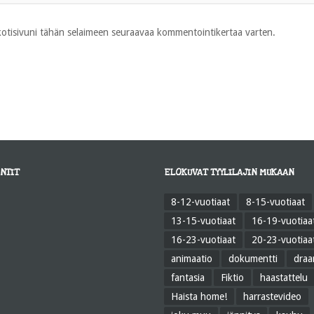
 kotisivuni tähän selaimeen seuraavaa kommentointikertaa varten.
NTIT
ELOKUVAT TYYLILAJIN MUKAAN
8-12-vuotiaat
8-15-vuotiaat
13-15-vuotiaat
16-19-vuotiaa
16-23-vuotiaat
20-23-vuotiaa
animaatio
dokumentti
dra
fantasia
Fiktio
haastattelu
Haista home!
harrastevideo