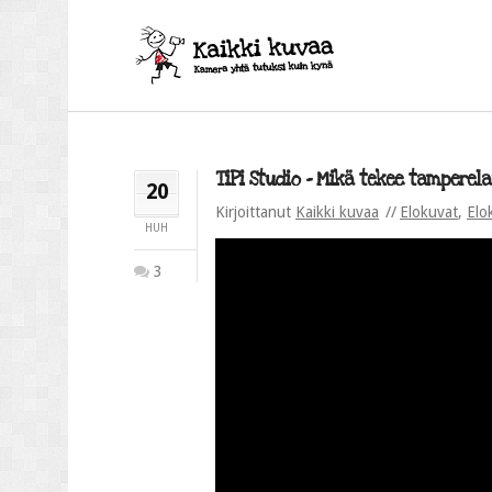
TiPi Studio – Mikä tekee tamperelai
20
Kirjoittanut
Kaikki kuvaa
Elokuvat
,
Elo
HUH
3