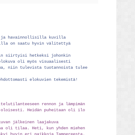
 ja havainnollisilla kuvilla
illa on saatu hyvin välitettyä
in siirtyisi hetkeksi johonkin
elokuva oli myös visuaalisesti
ua, niin tulevista tuotannoista tulee
ehdottomasti elokuvien tekemistä!
ttelutilanteeseen rennon ja lämpimän
 oloisesti. Heidän puheitaan oli ilo
kuvan jälkeinen laajakuva
na oli tilaa. Heti, kun yhden miehen
äkyi hyvin eri paikkoja Tampereesta.