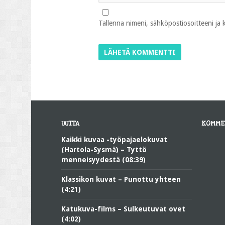
Tallenna nimeni, sähköpostiosoitteeni ja
UUTTA
KOMME
Kaikki kuvaa -työpajaelokuvat
(Hartola-Sysmä) – Tyttö
menneisyydestä (08:39)
Klassikon kuvat – Punottu yhteen
(4:21)
Katukuva-films – Sulkeutuvat ovet
(4:02)