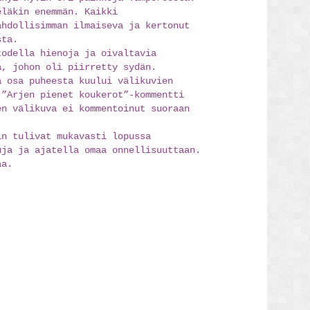
eläkin enemmän. Kaikki
ahdollisimman ilmaiseva ja kertonut
sta.
todella hienoja ja oivaltavia
a, johon oli piirretty sydän.
ä osa puheesta kuului välikuvien
 ”Arjen pienet koukerot”-kommentti
en välikuva ei kommentoinut suoraan
in tulivat mukavasti lopussa
uja ja ajatella omaa onnellisuuttaan.
aa.