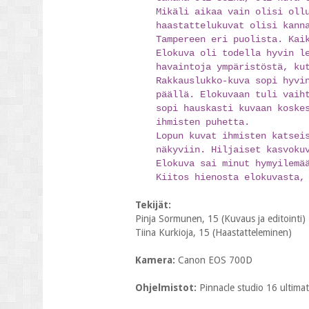
Mikäli aikaa vain olisi oll
haastattelukuvat olisi kann
Tampereen eri puolista. Kai
Elokuva oli todella hyvin l
havaintoja ympäristöstä, ku
Rakkauslukko-kuva sopi hyvi
päällä. Elokuvaan tuli vaih
sopi hauskasti kuvaan koske
ihmisten puhetta.
Lopun kuvat ihmisten katsei
näkyviin. Hiljaiset kasvoku
Elokuva sai minut hymyilemä
Kiitos hienosta elokuvasta,
Tekijät:
Pinja Sormunen, 15 (Kuvaus ja editointi)
Tiina Kurkioja, 15 (Haastatteleminen)
Kamera:
Canon EOS 700D
Ohjelmistot:
Pinnacle studio 16 ultima