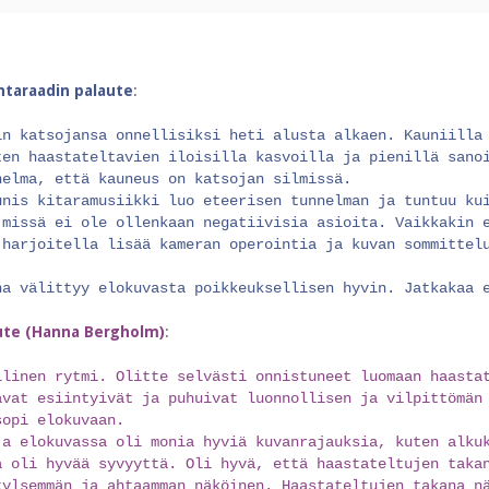
intaraadin palaute
:
in katsojansa onnellisiksi heti alusta alkaen. Kauniilla
ten haastateltavien iloisilla kasvoilla ja pienillä sano
nelma, että kauneus on katsojan silmissä.
unis kitaramusiikki luo eteerisen tunnelman ja tuntuu ku
 missä ei ole ollenkaan negatiivisia asioita. Vaikkakin 
 harjoitella lisää kameran operointia ja kuvan sommittel
na välittyy elokuvasta poikkeuksellisen hyvin. Jatkakaa 
ute (Hanna Bergholm)
:
llinen rytmi. Olitte selvästi onnistuneet luomaan haasta
avat esiintyivät ja puhuivat luonnollisen ja vilpittömän
sopi elokuvaan.
ja elokuvassa oli monia hyviä kuvanrajauksia, kuten alku
a oli hyvää syvyyttä. Oli hyvä, että haastateltujen taka
tylsemmän ja ahtaamman näköinen. Haastateltujen takana n