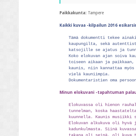
Paikkakunta:
Tampere
Kaikki kuvaa -kilpailun 2016 esikars
Tämä dokumentti tekee ainak
kaupungilta, sekä autenttis
katsojille se ajatus ja tun
Koko elokuvan ajan soiva ka
toiseen aikaan ja paikkaan,
kaunis, niin kannattaa myös
vielä kauniimpia.
Dokumentaristien oma persoo
Minun elokuvani -tapahtuman pala
Elokuvassa oli hienon rauha
tunnelman, koska haastatelt
kuunnella. Kaunis musiikki 
Elokuvan alkukuva oli hyvä 
kadunkulmasta. Siinä kuvass
takana oli seinä, oli kuva 