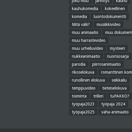
joku muu
jännitys
kauhu
kauhukomedia
kokeellinen
komedia
luontodokumentti
Mitä välii?
musiikkivideo
muu animaatio
muu dokument
muu harrastevideo
muu urheiluvideo
mysteeri
nukkeanimaatio
nuorisosarja
parodia
piirrosanimaatio
rikoselokuva
romanttinen kom
runollinen elokuva
seikkailu
temppuvideo
tieteiselokuva
toiminta
trilleri
tuPAKKO?
työpaja2023
työpaja 2024
työpaja2025
vaha-animaatio