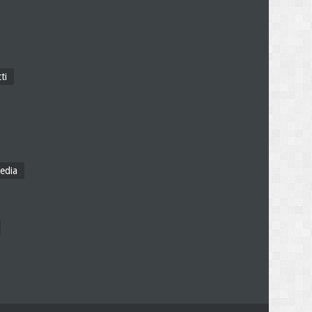
ti
edia