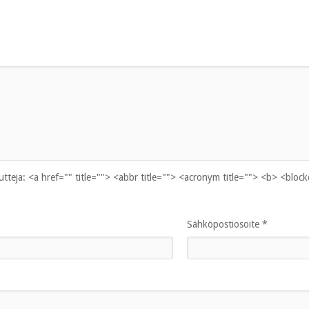
uutteja:
<a href="" title=""> <abbr title=""> <acronym title=""> <b> <bloc
Sähköpostiosoite
*