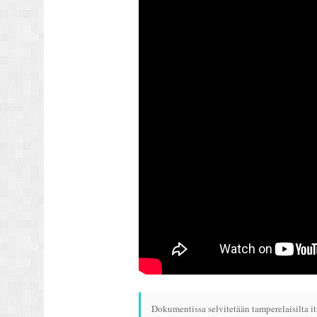
Dokumentissa selvitetään tamperelaisilta it