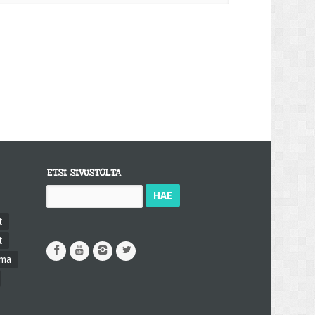
ETSI SIVUSTOLTA
Haku:
t
t
ama