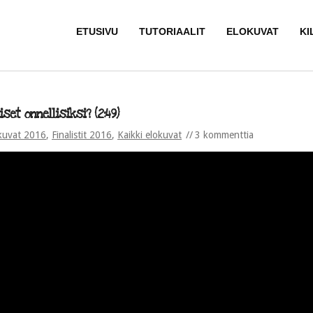
ETUSIVU
TUTORIAALIT
ELOKUVAT
KI
set onnellisiksi? (2:49)
kuvat 2016
,
Finalistit 2016
,
Kaikki elokuvat
3 kommenttia