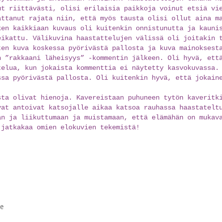
ut riittävästi, olisi erilaisia paikkoja voinut etsiä vi
attanut rajata niin, että myös tausta olisi ollut aina m
ken kaikkiaan kuvaus oli kuitenkin onnistunutta ja kauni
eikattu. Välikuvina haastattelujen välissä oli joitakin 
ten kuva koskessa pyörivästä pallosta ja kuva mainoksest
n ”rakkaani läheisyys” -kommentin jälkeen. Oli hyvä, ett
telua, kun jokaista kommenttia ei näytetty kasvokuvassa.
ssa pyörivästä pallosta. Oli kuitenkin hyvä, että jokain
sta olivat hienoja. Kavereistaan puhuneen tytön kaveritk
vat antoivat katsojalle aikaa katsoa rauhassa haastatelt
än ja liikuttumaan ja muistamaan, että elämähän on mukav
 jatkakaa omien elokuvien tekemistä!
te