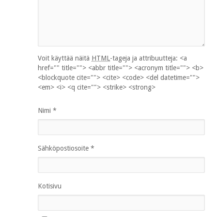
Voit käyttää näitä
HTML
-tageja ja attribuutteja:
<a
href="" title=""> <abbr title=""> <acronym title=""> <b>
<blockquote cite=""> <cite> <code> <del datetime="">
<em> <i> <q cite=""> <strike> <strong>
Nimi
*
Sähköpostiosoite
*
Kotisivu