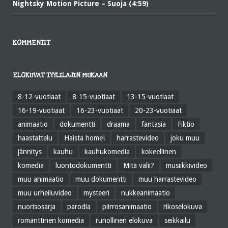
Nightsky Motion Picture – Suoja (4:59)
KOMMENTIT
ELOKUVAT TYYLILAJIN MUKAAN
8-12-vuotiaat
8-15-vuotiaat
13-15-vuotiaat
16-19-vuotiaat
16-23-vuotiaat
20-23-vuotiaat
animaatio
dokumentti
draama
fantasia
Fiktio
haastattelu
Haista home!
harrastevideo
joku muu
jännitys
kauhu
kauhukomedia
kokeellinen
komedia
luontodokumentti
Mitä välii?
musiikkivideo
muu animaatio
muu dokumentti
muu harrastevideo
muu urheiluvideo
mysteeri
nukkeanimaatio
nuorisosarja
parodia
piirrosanimaatio
rikoselokuva
romanttinen komedia
runollinen elokuva
seikkailu