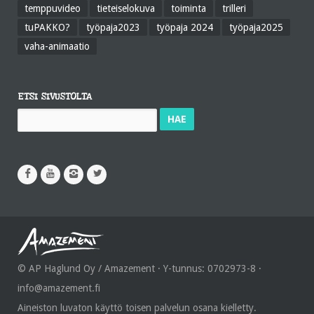
temppuvideo
tieteiselokuva
toiminta
trilleri
tuPAKKO?
työpaja2023
työpaja 2024
työpaja2025
vaha-animaatio
ETSI SIVUSTOLTA
Haku:
© AP Haglund Oy / Amazement · Y-tunnus: 0702973-8 ·
info@amazement.fi
Aineiston luvaton käyttö toisen palvelun osana kielletty.