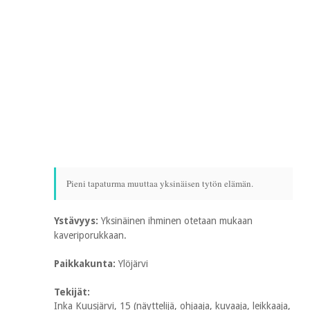
Pieni tapaturma muuttaa yksinäisen tytön elämän.
Ystävyys:
Yksinäinen ihminen otetaan mukaan
kaveriporukkaan.
Paikkakunta:
Ylöjärvi
Tekijät:
Inka Kuusjärvi, 15 (näyttelijä, ohjaaja, kuvaaja, leikkaaja,