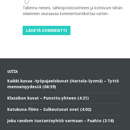
Tallenna nimeni, sähköpostiosoitteeni ja kotisivuni tähän
selaimeen seuraavaa kommentointikertaa varten.
UUTTA
Kaikki kuvaa -työpajaelokuvat (Hartola-Sysmä) – Tyttö
menneisyydestä (08:39)
Klassikon kuvat – Punottu yhteen (4:21)
Katukuva-films – Sulkeutuvat ovet (4:02)
Joku random tuotantoyhtiö varmaan – Paahto (3:18)