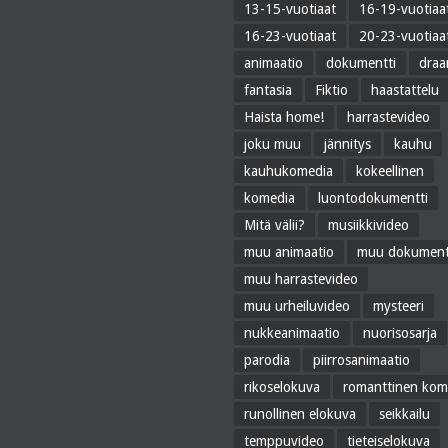
13-15-vuotiaat
16-19-vuotiaa
16-23-vuotiaat
20-23-vuotiaa
animaatio
dokumentti
dra
fantasia
Fiktio
haastattelu
Haista home!
harrastevideo
joku muu
jännitys
kauhu
kauhukomedia
kokeellinen
komedia
luontodokumentti
Mitä välii?
musiikkivideo
muu animaatio
muu dokument
muu harrastevideo
muu urheiluvideo
mysteeri
nukkeanimaatio
nuorisosarja
parodia
piirrosanimaatio
rikoselokuva
romanttinen kom
runollinen elokuva
seikkailu
temppuvideo
tieteiselokuva