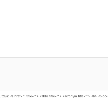
uutteja:
<a href="" title=""> <abbr title=""> <acronym title=""> <b> <bloc