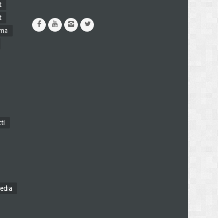
t
t
ama
ti
edia