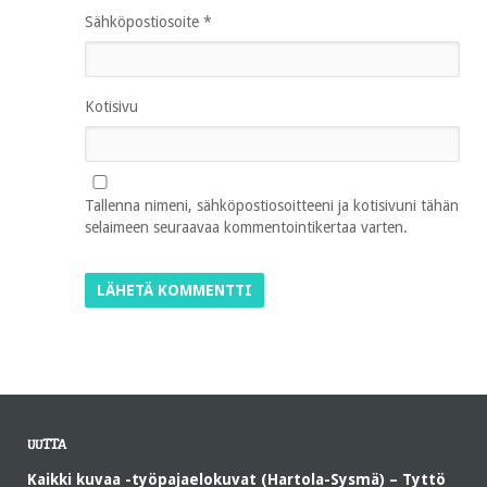
Sähköpostiosoite
*
Kotisivu
Tallenna nimeni, sähköpostiosoitteeni ja kotisivuni tähän
selaimeen seuraavaa kommentointikertaa varten.
UUTTA
Kaikki kuvaa -työpajaelokuvat (Hartola-Sysmä) – Tyttö