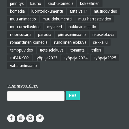
jännitys
kauhu
kauhukomedia
kokeellinen
komedia
luontodokumentti
Mitä välii?
musiikkivideo
muu animaatio
muu dokumentti
muu harrastevideo
muu urheiluvideo
mysteeri
nukkeanimaatio
nuorisosarja
parodia
piirrosanimaatio
rikoselokuva
romanttinen komedia
runollinen elokuva
seikkailu
temppuvideo
tieteiselokuva
toiminta
trilleri
tuPAKKO?
työpaja2023
työpaja 2024
työpaja2025
vaha-animaatio
ETSI SIVUSTOLTA
Haku: