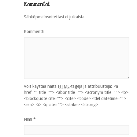
Kommentoi
Sähköpostiosoitettasi ei julkaista.
Kommentti
Voit käyttää näitä
HTML
-tageja ja attribuutteja:
<a
href="" title=""> <abbr title=""> <acronym title=""> <b>
<blockquote cite=""> <cite> <code> <del datetime="">
<em> <i> <q cite=""> <strike> <strong>
Nimi
*