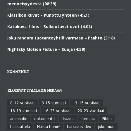
menneisyydestä (08:39)
Klassikon kuvat – Punottu yhteen (4:21)
Katukuva-films – Sulkeutuvat ovet (4:02)
Joku random tuotantoyhtiö varmaan – Paahto (3:18)
Nightsky Motion Picture – Suoja (4:59)
KOMMENTIT
ELOKUVAT TYYLILAJIN MUKAAN
8-12-vuotiaat
8-15-vuotiaat
13-15-vuotiaat
16-19-vuotiaat
16-23-vuotiaat
20-23-vuotiaat
animaatio
dokumentti
draama
fantasia
Fiktio
haastattelu
Haista home!
harrastevideo
joku muu