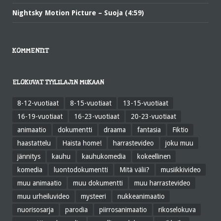
Nightsky Motion Picture – Suoja (4:59)
KOMMENTIT
ELOKUVAT TYYLILAJIN MUKAAN
8-12-vuotiaat
8-15-vuotiaat
13-15-vuotiaat
16-19-vuotiaat
16-23-vuotiaat
20-23-vuotiaat
animaatio
dokumentti
draama
fantasia
Fiktio
haastattelu
Haista home!
harrastevideo
joku muu
jännitys
kauhu
kauhukomedia
kokeellinen
komedia
luontodokumentti
Mitä välii?
musiikkivideo
muu animaatio
muu dokumentti
muu harrastevideo
muu urheiluvideo
mysteeri
nukkeanimaatio
nuorisosarja
parodia
piirrosanimaatio
rikoselokuva