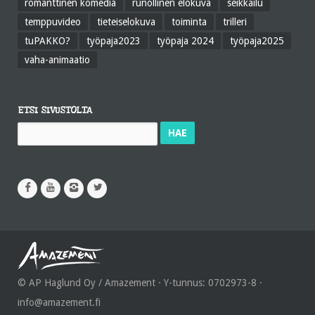
romanttinen komedia
runollinen elokuva
seikkailu
temppuvideo
tieteiselokuva
toiminta
trilleri
tuPAKKO?
työpaja2023
työpaja 2024
työpaja2025
vaha-animaatio
ETSI SIVUSTOLTA
Haku:
© AP Haglund Oy / Amazement · Y-tunnus: 0702973-8 ·
info@amazement.fi