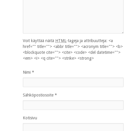
Voit käyttää näitä
HTML
-tageja ja attribuutteja:
<a
href="" title=""> <abbr title=""> <acronym title=""> <b>
<blockquote cite=""> <cite> <code> <del datetime="">
<em> <i> <q cite=""> <strike> <strong>
Nimi
*
Sähköpostiosoite
*
Kotisivu