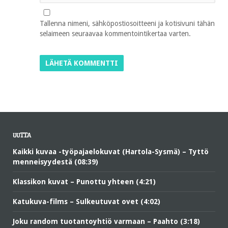
Tallenna nimeni, sähköpostiosoitteeni ja kotisivuni tähän
selaimeen seuraavaa kommentointikertaa varten.
UUTTA
Kaikki kuvaa -työpajaelokuvat (Hartola-Sysmä) – Tyttö
menneisyydestä (08:39)
Klassikon kuvat – Punottu yhteen (4:21)
Katukuva-films – Sulkeutuvat ovet (4:02)
Joku random tuotantoyhtiö varmaan – Paahto (3:18)