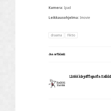
Kamera:
Ipad
Leikkausohjelma:
Imovie
draama
Fiktio
Jaa artikkeli
Lisää kirjoittajasta Kaikk