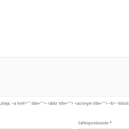
uutteja:
<a href="" title=""> <abbr title=""> <acronym title=""> <b> <bloc
Sähköpostiosoite
*