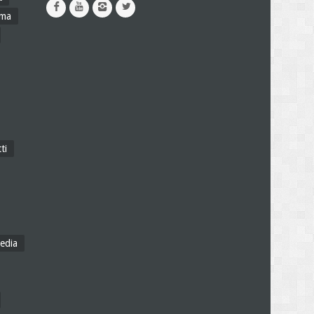
ama
ti
edia