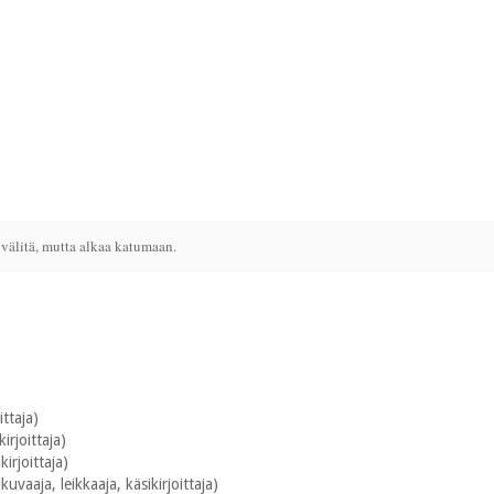
 välitä, mutta alkaa katumaan.
ittaja)
irjoittaja)
kirjoittaja)
uvaaja, leikkaaja, käsikirjoittaja)