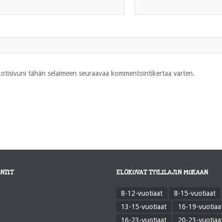
 kotisivuni tähän selaimeen seuraavaa kommentointikertaa varten.
NTIT
ELOKUVAT TYYLILAJIN MUKAAN
8-12-vuotiaat
8-15-vuotiaat
13-15-vuotiaat
16-19-vuotiaa
16-23-vuotiaat
20-23-vuotiaa