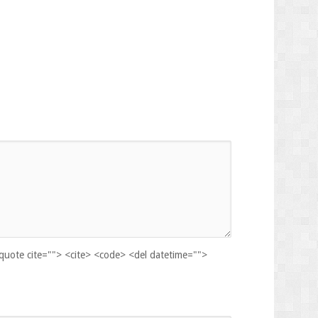
kquote cite=""> <cite> <code> <del datetime="">