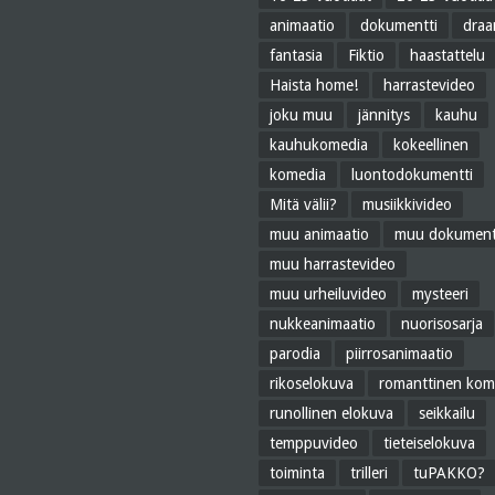
animaatio
dokumentti
dra
fantasia
Fiktio
haastattelu
Haista home!
harrastevideo
joku muu
jännitys
kauhu
kauhukomedia
kokeellinen
komedia
luontodokumentti
Mitä välii?
musiikkivideo
muu animaatio
muu dokument
muu harrastevideo
muu urheiluvideo
mysteeri
nukkeanimaatio
nuorisosarja
parodia
piirrosanimaatio
rikoselokuva
romanttinen kom
runollinen elokuva
seikkailu
temppuvideo
tieteiselokuva
toiminta
trilleri
tuPAKKO?