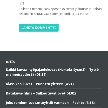
Tallenna nimeni, sähköpostiosoitteeni ja kotisivuni tähän
selaimeen seuraavaa kommentointikertaa varten.
UUTTA
Kaikki kuvaa -työpajaelokuvat (Hartola-Sysmä) – Tyttö
menneisyydestä (08:39)
Klassikon kuvat – Punottu yhteen (4:21)
Katukuva-films – Sulkeutuvat ovet (4:02)
Joku random tuotantoyhtiö varmaan – Paahto (3:18)