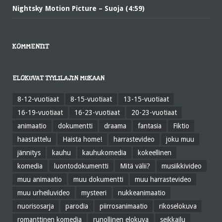
Nightsky Motion Picture – Suoja (4:59)
KOMMENTIT
ELOKUVAT TYYLILAJIN MUKAAN
8-12-vuotiaat
8-15-vuotiaat
13-15-vuotiaat
16-19-vuotiaat
16-23-vuotiaat
20-23-vuotiaat
animaatio
dokumentti
draama
fantasia
Fiktio
haastattelu
Haista home!
harrastevideo
joku muu
jännitys
kauhu
kauhukomedia
kokeellinen
komedia
luontodokumentti
Mitä välii?
musiikkivideo
muu animaatio
muu dokumentti
muu harrastevideo
muu urheiluvideo
mysteeri
nukkeanimaatio
nuorisosarja
parodia
piirrosanimaatio
rikoselokuva
romanttinen komedia
runollinen elokuva
seikkailu