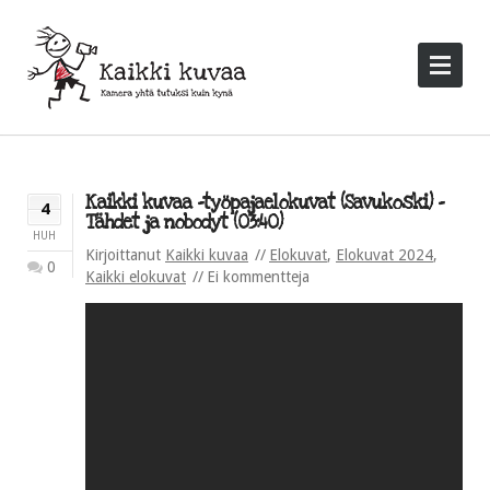
Kaikki kuvaa -työpajaelokuvat (Savukoski) –
4
Tähdet ja nobodyt (03:40)
HUH
Kirjoittanut
Kaikki kuvaa
Elokuvat
,
Elokuvat 2024
,
0
Kaikki elokuvat
Ei kommentteja