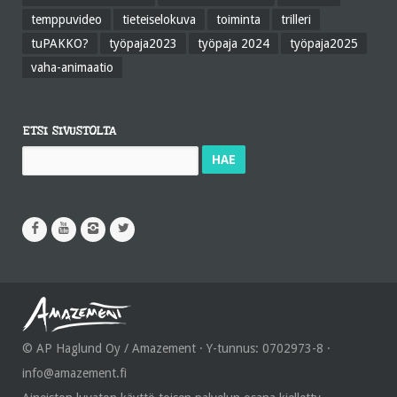
temppuvideo
tieteiselokuva
toiminta
trilleri
tuPAKKO?
työpaja2023
työpaja 2024
työpaja2025
vaha-animaatio
ETSI SIVUSTOLTA
Haku:
© AP Haglund Oy / Amazement · Y-tunnus: 0702973-8 ·
info@amazement.fi