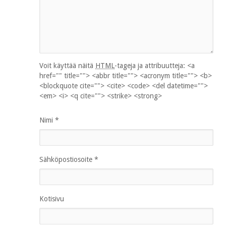
Voit käyttää näitä
HTML
-tageja ja attribuutteja:
<a
href="" title=""> <abbr title=""> <acronym title=""> <b>
<blockquote cite=""> <cite> <code> <del datetime="">
<em> <i> <q cite=""> <strike> <strong>
Nimi
*
Sähköpostiosoite
*
Kotisivu