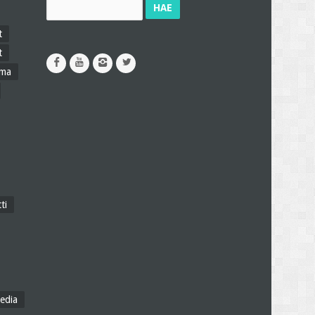
Haku:
t
t
ama
ti
edia