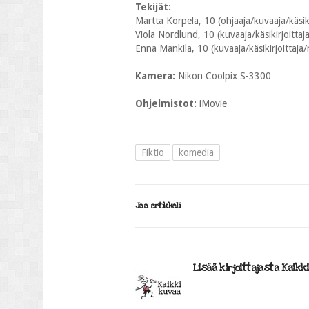
Tekijät:
Martta Korpela, 10 (ohjaaja/kuvaaja/käsikir
Viola Nordlund, 10 (kuvaaja/käsikirjoittaja
Enna Mankila, 10 (kuvaaja/käsikirjoittaja/n
Kamera:
Nikon Coolpix S-3300
Ohjelmistot:
iMovie
Fiktio
komedia
Jaa artikkeli
Lisää kirjoittajasta Kaikk