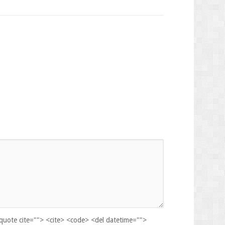
kquote cite=""> <cite> <code> <del datetime="">