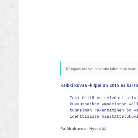
Kesäpäivänä voi tapahtua lähes mitä vain: sa
Kaikki kuvaa -kilpailun 2015 esikars
Tekijöillä on selvästi ollu
kuvauspaikan ympäristön val
tunnelman rakentaminen on v
identtisistä haastattelukuv
Paikkakunta:
Hyvinkää