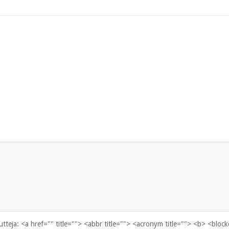
uutteja:
<a href="" title=""> <abbr title=""> <acronym title=""> <b> <bloc