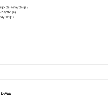
joittaja/näyttelijä)
/näyttelijä)
äyttelijä)
i kuvaa