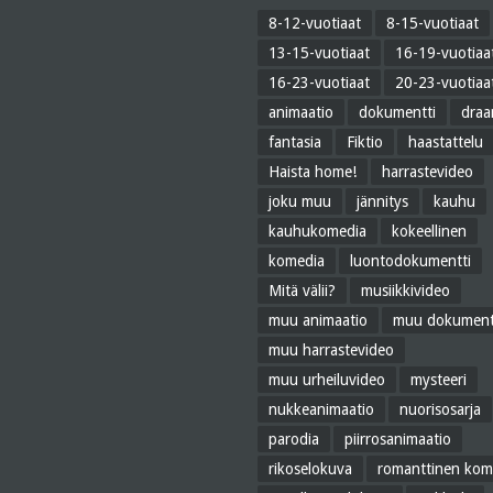
8-12-vuotiaat
8-15-vuotiaat
13-15-vuotiaat
16-19-vuotiaa
16-23-vuotiaat
20-23-vuotiaa
animaatio
dokumentti
dra
fantasia
Fiktio
haastattelu
Haista home!
harrastevideo
joku muu
jännitys
kauhu
kauhukomedia
kokeellinen
komedia
luontodokumentti
Mitä välii?
musiikkivideo
muu animaatio
muu dokument
muu harrastevideo
muu urheiluvideo
mysteeri
nukkeanimaatio
nuorisosarja
parodia
piirrosanimaatio
rikoselokuva
romanttinen kom