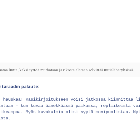
taa lunta, kaksi tyttöä murhataan ja rikosta aletaan selvittää uutislähetyksissä.
intaraadin palaute
:
t hauskaa! Käsikirjoitukseen voisi jatkossa kiinnittää l
intaan – kun kuvaa äänekkäässä paikassa, repliikeistä vo
aikeampaa. Myös kuvakulmia olisi syytä monipuolistaa. Ny
ista.