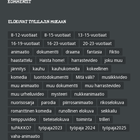
KOMMENTIT
ELOKUVAT TYYLILAJIN MUKAAN
8-12-vuotiaat
8-15-vuotiaat
13-15-vuotiaat
16-19-vuotiaat
16-23-vuotiaat
20-23-vuotiaat
animaatio
dokumentti
draama
fantasia
Fiktio
haastattelu
Haista home!
harrastevideo
joku muu
jännitys
kauhu
kauhukomedia
kokeellinen
komedia
luontodokumentti
Mitä välii?
musiikkivideo
muu animaatio
muu dokumentti
muu harrastevideo
muu urheiluvideo
mysteeri
nukkeanimaatio
nuorisosarja
parodia
piirrosanimaatio
rikoselokuva
romanttinen komedia
runollinen elokuva
seikkailu
temppuvideo
tieteiselokuva
toiminta
trilleri
tuPAKKO?
työpaja2023
työpaja 2024
työpaja2025
vaha-animaatio