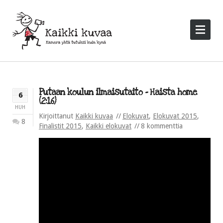
Putaan koulun ilmaisutaito – Haista home
6
(2:16)
HUH
Kirjoittanut
Kaikki kuvaa
Elokuvat
,
Elokuvat 2015
,
8
Finalistit 2015
,
Kaikki elokuvat
8 kommenttia