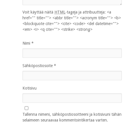
Voit käyttää näitä
HTML
-tageja ja attribuutteja:
<a
href="" title=""> <abbr title=""> <acronym title=""> <b>
<blockquote cite=""> <cite> <code> <del datetime="">
<em> <i> <q cite=""> <strike> <strong>
Nimi
*
Sähköpostiosoite
*
Kotisivu
Tallenna nimeni, sähköpostiosoitteeni ja kotisivuni tähän
selaimeen seuraavaa kommentointikertaa varten.