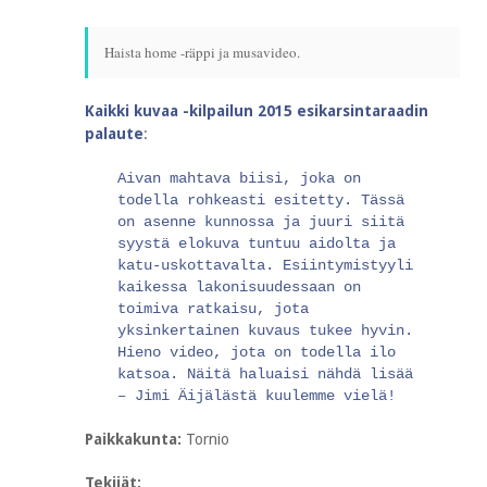
Haista home -räppi ja musavideo.
Kaikki kuvaa -kilpailun 2015 esikarsintaraadin
palaute
:
Aivan mahtava biisi, joka on
todella rohkeasti esitetty. Tässä
on asenne kunnossa ja juuri siitä
syystä elokuva tuntuu aidolta ja
katu-­uskottavalta. Esiintymistyyli
kaikessa lakonisuudessaan on
toimiva ratkaisu, jota
yksinkertainen kuvaus tukee hyvin.
Hieno video, jota on todella ilo
katsoa. Näitä haluaisi nähdä lisää
– Jimi Äijälästä kuulemme vielä!
Paikkakunta:
Tornio
Tekijät: