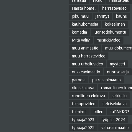
fantasia
Fiktio
haastattelu
Haista home!
harrastevideo
joku muu
jännitys
kauhu
kauhukomedia
kokeellinen
komedia
luontodokumentti
Mitä välii?
musiikkivideo
muu animaatio
muu dokument
muu harrastevideo
muu urheiluvideo
mysteeri
nukkeanimaatio
nuorisosarja
parodia
piirrosanimaatio
rikoselokuva
romanttinen kom
runollinen elokuva
seikkailu
temppuvideo
tieteiselokuva
toiminta
trilleri
tuPAKKO?
työpaja2023
työpaja 2024
työpaja2025
vaha-animaatio