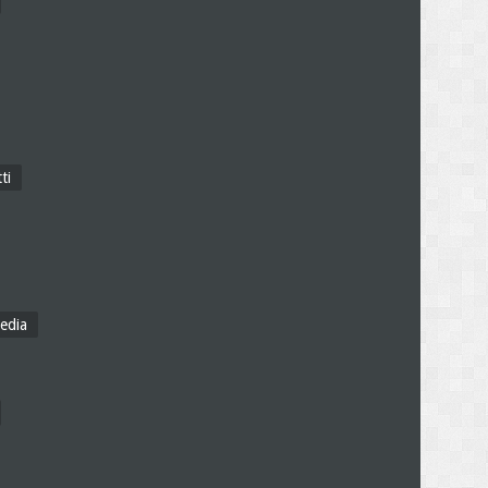
ti
edia