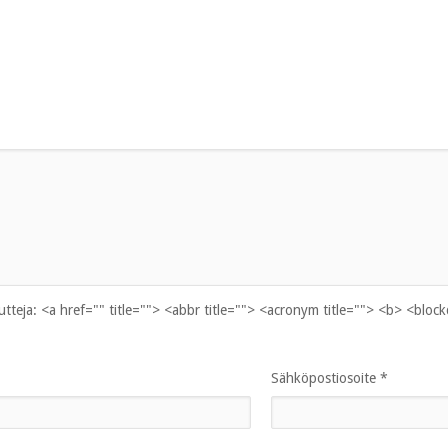
uutteja:
<a href="" title=""> <abbr title=""> <acronym title=""> <b> <bloc
Sähköpostiosoite
*