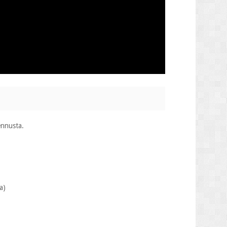
ennusta.
a)