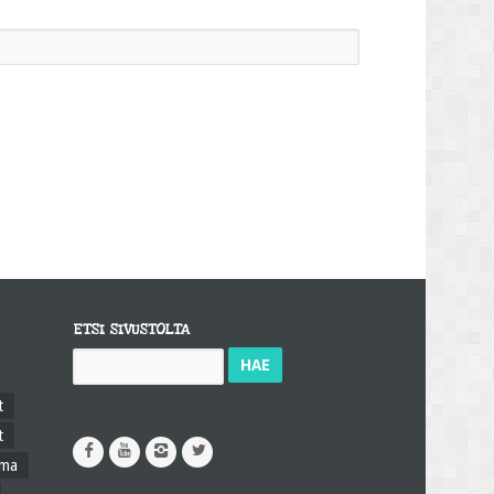
ETSI SIVUSTOLTA
Haku:
t
t
ama