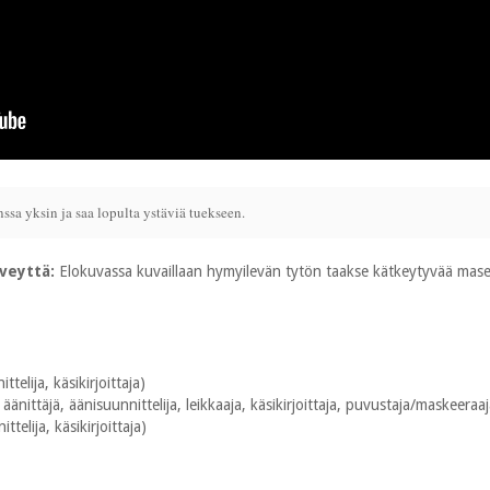
a yksin ja saa lopulta ystäviä tuekseen.
rveyttä:
Elokuvassa kuvaillaan hymyilevän tytön taakse kätkeytyvää mas
telija, käsikirjoittaja)
 äänittäjä, äänisuunnittelija, leikkaaja, käsikirjoittaja, puvustaja/maskeeraaj
ttelija, käsikirjoittaja)