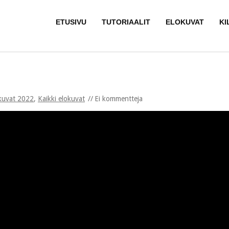
ETUSIVU
TUTORIAALIT
ELOKUVAT
KI
kuvat 2022
,
Kaikki elokuvat
Ei kommentteja