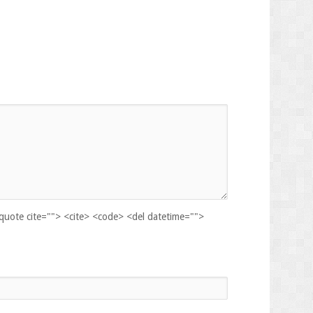
kquote cite=""> <cite> <code> <del datetime="">