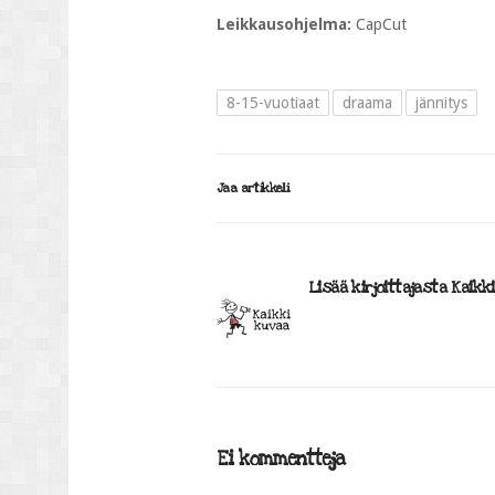
Leikkausohjelma:
CapCut
8-15-vuotiaat
draama
jännitys
Jaa artikkeli
Lisää kirjoittajasta Kaikk
Ei kommentteja