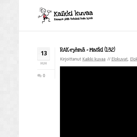
RAK-ryhmä – Maski (1:32)
13
Kirjoittanut
Kaikki kuvaa
Elokuvat
,
Elo
HUH
0