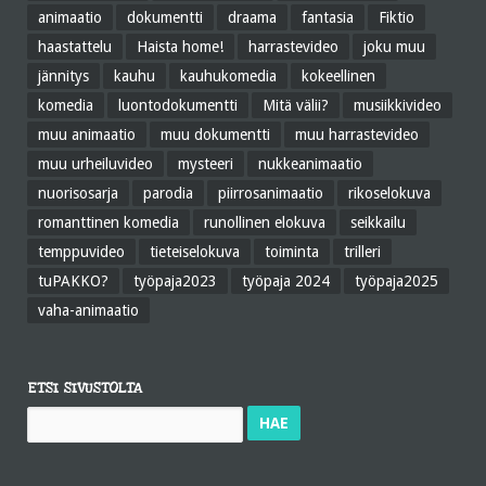
animaatio
dokumentti
draama
fantasia
Fiktio
haastattelu
Haista home!
harrastevideo
joku muu
jännitys
kauhu
kauhukomedia
kokeellinen
komedia
luontodokumentti
Mitä välii?
musiikkivideo
muu animaatio
muu dokumentti
muu harrastevideo
muu urheiluvideo
mysteeri
nukkeanimaatio
nuorisosarja
parodia
piirrosanimaatio
rikoselokuva
romanttinen komedia
runollinen elokuva
seikkailu
temppuvideo
tieteiselokuva
toiminta
trilleri
tuPAKKO?
työpaja2023
työpaja 2024
työpaja2025
vaha-animaatio
ETSI SIVUSTOLTA
Haku: