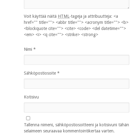
Voit käyttää näitä
HTML
-tageja ja attribuutteja:
<a
href="" title=""> <abbr title=""> <acronym title=""> <b>
<blockquote cite=""> <cite> <code> <del datetime="">
<em> <i> <q cite=""> <strike> <strong>
Nimi
*
Sähköpostiosoite
*
Kotisivu
Tallenna nimeni, sähköpostiosoitteeni ja kotisivuni tähän
selaimeen seuraavaa kommentointikertaa varten.