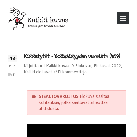
Kissatytöt – Yksinäisyyden vuoristo (4:59)
13
Kirjoittanut
Kaikki kuvaa
Elokuvat
,
Elokuvat 2022
,
HUH
Kaikki elokuvat
Ei kommentteja
0
SISÄLTÖVAROITUS
Elokuva sisältää
kohtauksia, jotka saattavat aiheuttaa
ahdistusta.