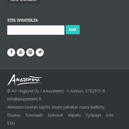
ETSI SIVUSTOLTA
Haku:
© AP Haglund Oy / Amazement · Y-tunnus: 0702973-8 ·
info@amazement.fi
Aineiston luvaton käyttö toisen palvelun osana kielletty.
Etusivu
Tutoriaalit
Elokuvat
Kilpailu
Työpajat
Info
EDU