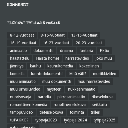
KOMMENTIT
ELOKUVAT TYYLILAJIN MUKAAN
8-12-vuotiaat
8-15-vuotiaat
13-15-vuotiaat
16-19-vuotiaat
16-23-vuotiaat
20-23-vuotiaat
animaatio
dokumentti
draama
fantasia
Fiktio
haastattelu
Haista home!
harrastevideo
joku muu
jännitys
kauhu
kauhukomedia
kokeellinen
komedia
luontodokumentti
Mitä välii?
musiikkivideo
muu animaatio
muu dokumentti
muu harrastevideo
muu urheiluvideo
mysteeri
nukkeanimaatio
nuorisosarja
parodia
piirrosanimaatio
rikoselokuva
romanttinen komedia
runollinen elokuva
seikkailu
temppuvideo
tieteiselokuva
toiminta
trilleri
tuPAKKO?
työpaja2023
työpaja 2024
työpaja2025
vaha-animaatio