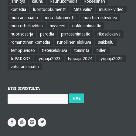
jännitys
kauhu
kauhukomedia
kokeellinen
komedia
luontodokumentti
Mitä välii?
musiikkivideo
muu animaatio
muu dokumentti
muu harrastevideo
muu urheiluvideo
mysteeri
nukkeanimaatio
nuorisosarja
parodia
piirrosanimaatio
rikoselokuva
romanttinen komedia
runollinen elokuva
seikkailu
temppuvideo
tieteiselokuva
toiminta
trilleri
tuPAKKO?
työpaja2023
työpaja 2024
työpaja2025
vaha-animaatio
ETSI SIVUSTOLTA
Haku: