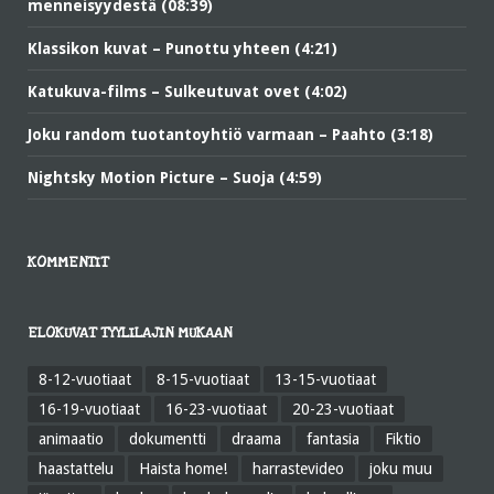
menneisyydestä (08:39)
Klassikon kuvat – Punottu yhteen (4:21)
Katukuva-films – Sulkeutuvat ovet (4:02)
Joku random tuotantoyhtiö varmaan – Paahto (3:18)
Nightsky Motion Picture – Suoja (4:59)
KOMMENTIT
ELOKUVAT TYYLILAJIN MUKAAN
8-12-vuotiaat
8-15-vuotiaat
13-15-vuotiaat
16-19-vuotiaat
16-23-vuotiaat
20-23-vuotiaat
animaatio
dokumentti
draama
fantasia
Fiktio
haastattelu
Haista home!
harrastevideo
joku muu