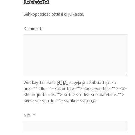
Kommentoi
Sähköpostiosoitettasi ei julkaista.
Kommentti
Voit käyttää näitä
HTML
-tageja ja attribuutteja:
<a
href="" title=""> <abbr title=""> <acronym title=""> <b>
<blockquote cite=""> <cite> <code> <del datetime="">
<em> <i> <q cite=""> <strike> <strong>
Nimi
*