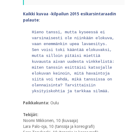
Kaikki kuvaa -kilpailun 2015 esikarsintaraadin
palaute
:
Hieno tanssi, mutta kyseessä ei
varsinaisesti ole niinkään elokuva,
vaan enemmänkin upea lavaesitys.
Sen voisi toki kääntää elokuvaksi,
mutta silloin pitäisi miettiä
kuvausta aivan uudesta vinkkelistä:
miten tanssin esittäisi katsojalle
elokuvan keinoin, mitä havaintoja
siitä voi tehdä, mikä tanssissa on
olennaisinta? Tarvittaisiin
yksityiskohtia ja tarkkaa silmää.
Paikkakunta:
Oulu
Tekijät:
Noomi Mikkonen, 10 (kuvaaja)
Lara Palo-oja, 10 (tanssija ja koreografi)