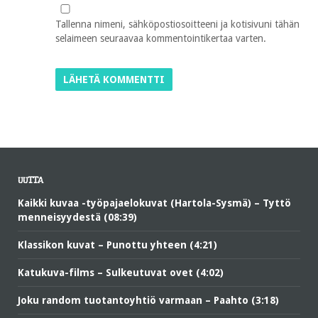
Tallenna nimeni, sähköpostiosoitteeni ja kotisivuni tähän
selaimeen seuraavaa kommentointikertaa varten.
UUTTA
Kaikki kuvaa -työpajaelokuvat (Hartola-Sysmä) – Tyttö
menneisyydestä (08:39)
Klassikon kuvat – Punottu yhteen (4:21)
Katukuva-films – Sulkeutuvat ovet (4:02)
Joku random tuotantoyhtiö varmaan – Paahto (3:18)