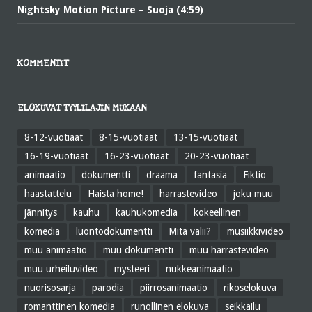
Nightsky Motion Picture – Suoja (4:59)
KOMMENTIT
ELOKUVAT TYYLILAJIN MUKAAN
8-12-vuotiaat
8-15-vuotiaat
13-15-vuotiaat
16-19-vuotiaat
16-23-vuotiaat
20-23-vuotiaat
animaatio
dokumentti
draama
fantasia
Fiktio
haastattelu
Haista home!
harrastevideo
joku muu
jännitys
kauhu
kauhukomedia
kokeellinen
komedia
luontodokumentti
Mitä välii?
musiikkivideo
muu animaatio
muu dokumentti
muu harrastevideo
muu urheiluvideo
mysteeri
nukkeanimaatio
nuorisosarja
parodia
piirrosanimaatio
rikoselokuva
romanttinen komedia
runollinen elokuva
seikkailu