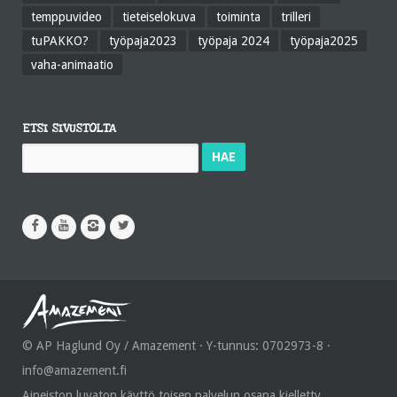
temppuvideo
tieteiselokuva
toiminta
trilleri
tuPAKKO?
työpaja2023
työpaja 2024
työpaja2025
vaha-animaatio
ETSI SIVUSTOLTA
Haku:
© AP Haglund Oy / Amazement · Y-tunnus: 0702973-8 ·
info@amazement.fi
Aineiston luvaton käyttö toisen palvelun osana kielletty.