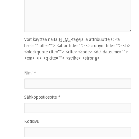
Voit käyttää näitä
HTML
-tageja ja attribuutteja:
<a
href="" title=""> <abbr title=""> <acronym title=""> <b>
<blockquote cite=""> <cite> <code> <del datetime="">
<em> <i> <q cite=""> <strike> <strong>
Nimi
*
Sähköpostiosoite
*
Kotisivu